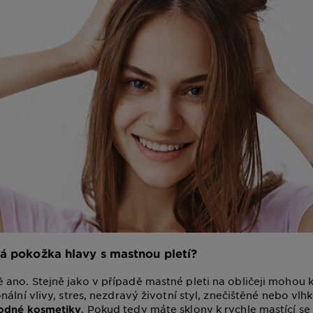
á pokožka hlavy s mastnou pletí?
no. Stejně jako v případě mastné pleti na obličeji mohou k
ální vlivy, stres, nezdravý životní styl, znečištěné nebo vlhk
. Pokud tedy máte sklony k rychle mastící se 
odné kosmetiky