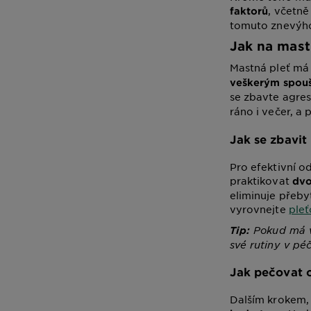
, včetně
faktorů
tomuto znevýhod
Jak na mast
Mastná pleť má 
veškerým spou
se zbavte agres
ráno i večer, a 
Jak se zbavit
Pro efektivní 
praktikovat
dvo
eliminuje přebyt
vyrovnejte
ple
Pokud má va
Tip:
své rutiny v pé
Jak pečovat 
Dalším krokem, 