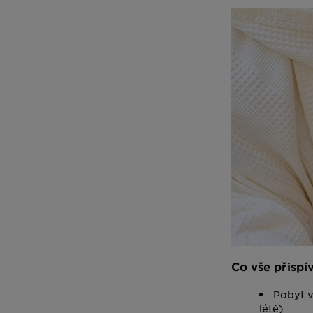
Co vše přispí
Pobyt v
létě)