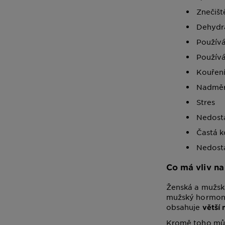
Znečišt
Dehydr
Používá
Používá
Kouřen
Nadměr
Stres
Nedosta
Častá k
Nedost
Co má vliv na
Ženská a mužská
mužský hormon t
obsahuje
větší
Kromě toho může