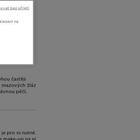
áme
ovat bez přijetí
kládání na
ohou častěji
ta mazových žláz
rávnou péčí.
je pro ni nutné.
 a make-up na ní