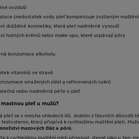
ěné ovzduší
atace (nedostatek vody pleť kompenzuje zvýšeným maštěn
ní dráždivé kosmetiky, která pleť nadměrně vysouší
ní hutných krémů nebo make-upu, které ucpávají póry
í
ná konzumace alkoholu
tek vitamínů ve stravě
onzumace smažených jídel a rafinovaných cukrů
atečná nebo nadměrná péče o pleť
 mastnou pleť u mužů?
 pleť se v mnoha ohledech liší. Jedním z hlavních důvodů tét
estosteron, který přispívá k rychlejšímu maštění pleti. Mužs
.
 množství mazových žláz a pórů
 k rychlejšímu maštění pleti přispívat, stejně jako u žen, m