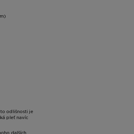
ím)
o odlišnosti je
ká pleť navíc
noho dalších