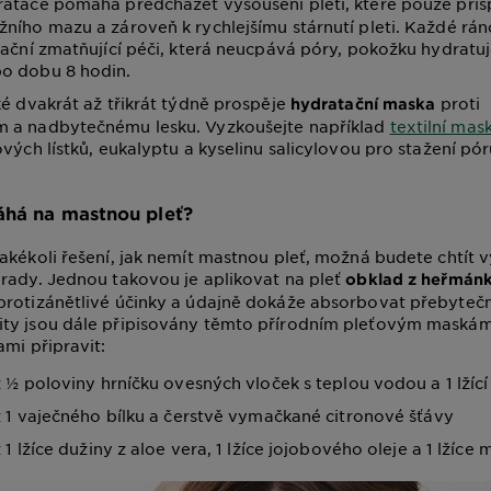
ratace pomáhá předcházet vysoušení pleti, které pouze přis
ního mazu a zároveň k rychlejšímu stárnutí pleti. Každé rán
tační zmatňující péči, která neucpává póry, pokožku hydratuje
o dobu 8 hodin.
ké dvakrát až třikrát týdně prospěje
proti
hydratační maska
 a nadbytečnému lesku. Vyzkoušejte například
textilní mas
vých lístků, eukalyptu a kyselinu salicylovou pro stažení pórů
áhá na mastnou pleť?
akékoli řešení, jak nemít mastnou pleť, možná budete chtít v
rady. Jednou takovou je aplikovat na pleť
obklad z heřmán
protizánětlivé účinky a údajně dokáže absorbovat přebyteč
ty jsou dále připisovány těmto přírodním pleťovým maskám,
ami připravit:
 ½ poloviny hrníčku ovesných vloček s teplou vodou a 1 lžíc
 1 vaječného bílku a čerstvě vymačkané citronové šťávy
1 lžíce dužiny z aloe vera, 1 lžíce jojobového oleje a 1 lžíce