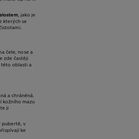
, jako je
alostem
e kterých se
istotami.
na čele, nose a
e zde častěji
této oblasti a
aná a chráněná.
jí kožního mazu
te ji
v pubertě, v
řispívají ke