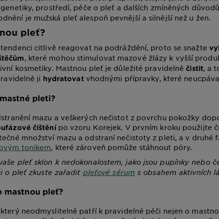
 genetiky, prostředí, péče o pleť a dalších zmíněných důvod
nění je mužská pleť alespoň pevnější a silnější než u žen.
nou pleť?
tendenci citlivě reagovat na podráždění, proto se snažte
vy
, které mohou stimulovat mazové žlázy k vyšší produ
štěčům
ivní kosmetiky. Mastnou pleť je důležité pravidelně
, a 
čistit
pravidelně ji
vhodnými přípravky, které neucpávaj
hydratovat
 mastné pleti?
odstranění mazu a veškerých nečistot z povrchu pokožky do
po vzoru Korejek. V prvním kroku použijte čis
ufázové čištění
ečné množství mazu a odstraní nečistoty z pleti, a v druhé fá
ťovým tonikem
, které zároveň pomůže stáhnout póry.
še pleť sklon k nedokonalostem, jako jsou pupínky nebo če
či o pleť zkuste zařadit
pleťové sérum
s obsahem aktivních lá
o mastnou pleť?
který neodmyslitelně patří k pravidelné péči nejen o mastnou