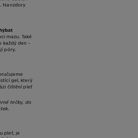
ů. Navzdory
hýbat
kci mazu. Také
to každý den –
í póry.
poručujeme
tící gel, který
zi čištění pleť
rné tečky, do
tek.
 pleť, je