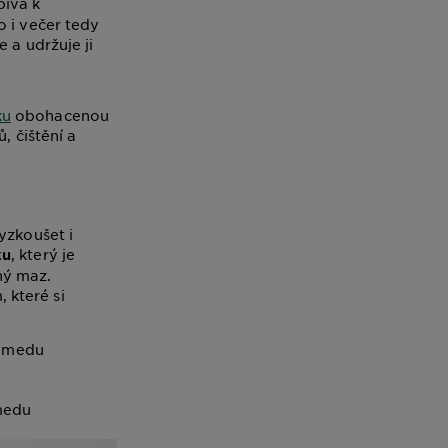
pívá k
o i večer tedy
 a udržuje ji
ku
obohacenou
, čištění a
yzkoušet i
, který je
ku
ný maz.
 které si
í medu
 medu