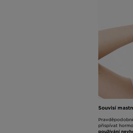
Souvisí mastn
Pravděpodobně a
přispívat hormon
používání nevh