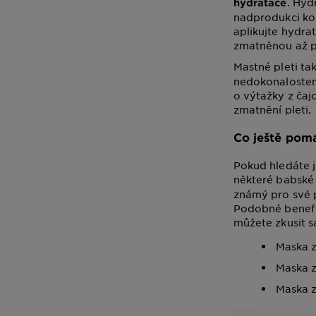
. Hyd
hydratace
nadprodukci kož
aplikujte hydra
zmatněnou až p
Mastné pleti ta
nedokonalostem
o výtažky z čajo
zmatnění pleti.
Co ještě pom
Pokud hledáte j
některé babské 
známý pro své 
Podobné benefi
můžete zkusit s
Maska z
Maska z
Maska z 