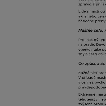
zpravidla příliš
Lidé s mastnou 
akné nebo černé
následně přeby
Mastné čelo, 
Pro mastný typ p
na bradě. Dův
objevují také p
zbylé části obli
Co způsobuje
Každá pleť pro
V případě mastn
více, než bych
pravděpodobně 
Extrémně mastno
těhotenství nebo
zvýšené produk