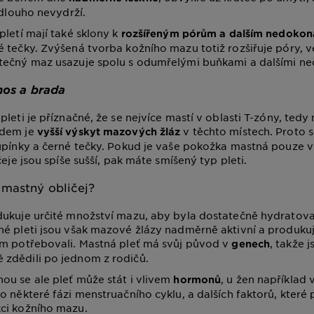
 dlouho nevydrží.
pletí mají také sklony k
rozšířeným pórům a dalším nedokon
 tečky. Zvýšená tvorba kožního mazu totiž rozšiřuje póry, v
tečný maz usazuje spolu s odumřelými buňkami a dalšími neč
nos a brada
leti je příznačné, že se nejvíce mastí v oblasti T-zóny, tedy 
odem je
v těchto místech. Proto s
vyšší výskyt mazových žláz
upínky a černé tečky. Pokud je vaše pokožka mastná pouze v 
čeje jsou spíše sušší, pak máte smíšený typ pleti.
 mastný obličej?
dukuje určité množství mazu, aby byla dostatečně hydratov
é pleti jsou však mazové žlázy nadměrně aktivní a produku
om potřebovali. Mastná pleť má svůj původ v
, takže js
genech
zdědili po jednom z rodičů.
u se ale pleť může stát i vlivem
, u žen například 
hormonů
 některé fázi menstruačního cyklu, a dalších faktorů, které p
ci kožního mazu.