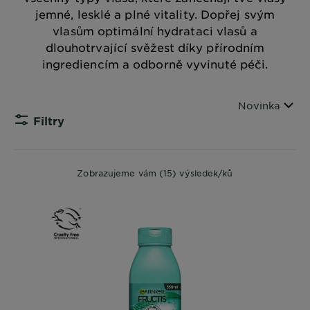
jemné, lesklé a plné vitality. Dopřej svým
vlasům optimální hydrataci vlasů a
dlouhotrvající svěžest díky přírodním
ingrediencím a odborně vyvinuté péči.
Seřadit podle
Novinka
Filtry
CLOSE 
Zobrazujeme vám (15) výsledek/ků