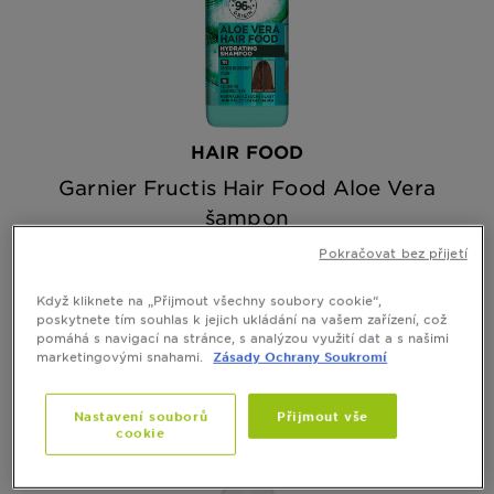
HAIR FOOD
Garnier Fructis Hair Food Aloe Vera
šampon
Pokračovat bez přijetí
Zobrazit všechny recenze
No reviews
Když kliknete na „Přijmout všechny soubory cookie“,
poskytnete tím souhlas k jejich ukládání na vašem zařízení, což
RYCHLÝ NÁHLED
pomáhá s navigací na stránce, s analýzou využití dat a s našimi
marketingovými snahami.
Zásady Ochrany Soukromí
Nastavení souborů
Přijmout vše
cookie