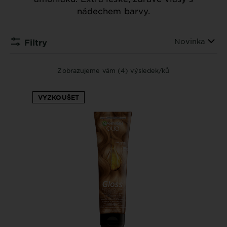
nádechem barvy.
Seřadit podle
Novinka
Filtry
Zobrazujeme vám (4) výsledek/ků
VYZKOUŠET