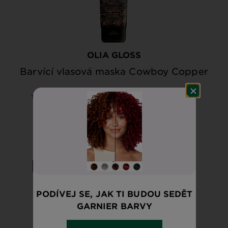
OLIA GLOSS
Barvící vlasová maska Cowboy Copper
Zobrazit všechny recenze
4 out of 5 stars based on reviews
RYCHLÝ NÁHLED
VYZKOUŠET
PODÍVEJ SE, JAK TI BUDOU SEDĚT
GARNIER BARVY