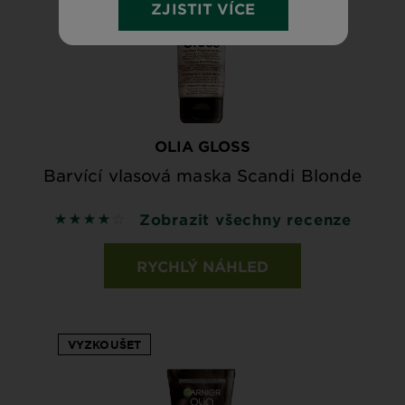
ZJISTIT VÍCE
OLIA GLOSS
Barvící vlasová maska Scandi Blonde
Zobrazit všechny recenze
4 out of 5 stars based on reviews
RYCHLÝ NÁHLED
VYZKOUŠET