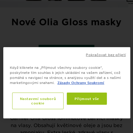
Nové Olia Gloss masky
ZJISTIT VÍCE
Pokračovat bez přijetí
Když kliknete na „Přijmout všechny soubory cookie“,
poskytnete tím souhlas k jejich ukládání na vašem zařízení, což
pomáhá s navigací na stránce, s analýzou využití dat a s našimi
marketingovými snahami.
Zásady Ochrany Soukromí
Garnier Olia Gloss - Barvy na
Nastavení souborů
Přijmout vše
vlasy
cookie
Garnier Olia Gloss 10minutové barvicí masky
na vlasy. Obsahují květinové oleje a jsou bez
amoniaku. Extra leské, zdravé vlasy s