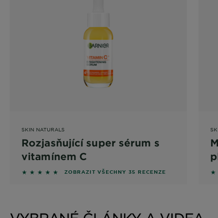
SKIN NATURALS
SK
Rozjasňující super sérum s
M
vitamínem C
p
5 out of 5 stars based on reviews
5 
ZOBRAZIT VŠECHNY 35 RECENZE
VYBRANÉ ČLÁNKY A VIDEA