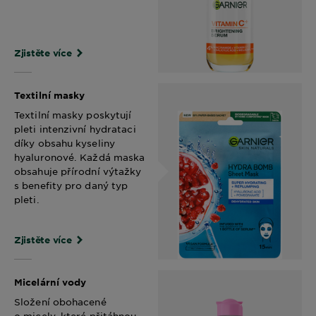
Zjistěte více
Textilní masky
Textilní masky poskytují
pleti intenzivní hydrataci
díky obsahu kyseliny
hyaluronové. Každá maska
obsahuje přírodní výtažky
s benefity pro daný typ
pleti.
Zjistěte více
Micelární vody
Složení obohacené
o micely, které přitáhnou