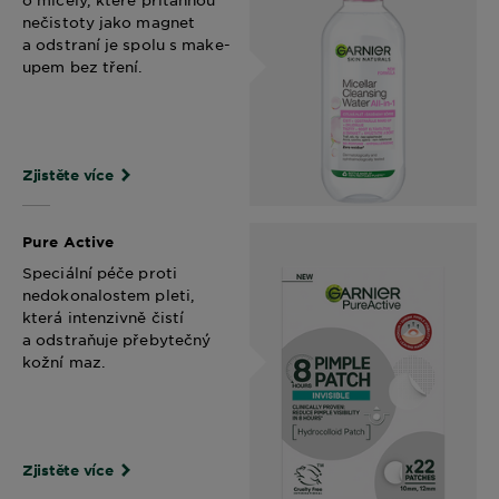
nečistoty jako magnet
a odstraní je spolu s make-
upem bez tření.
Zjistěte více
Pure Active
Speciální péče proti
nedokonalostem pleti,
která intenzivně čistí
a odstraňuje přebytečný
kožní maz.
Zjistěte více