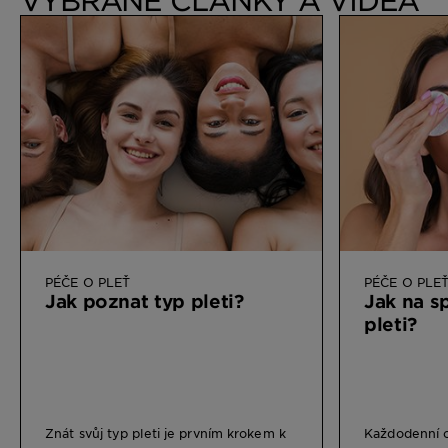
PÉČE O PLEŤ
PÉČE O PLE
Jak poznat typ pleti?
Jak na s
pleti?
Znát svůj typ pleti je prvním krokem k
Každodenní o