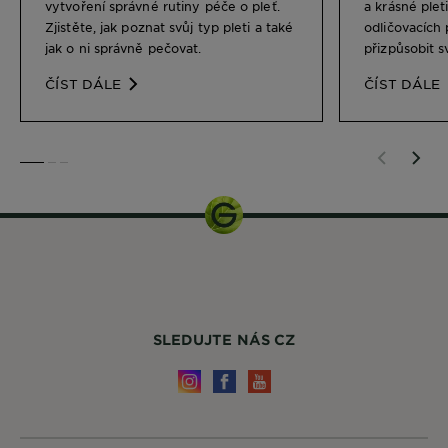
vytvoření správné rutiny péče o pleť.
a krásné plet
Zjistěte, jak poznat svůj typ pleti a také
odličovacích 
jak o ni správně pečovat.
přizpůsobit s
ČÍST DÁLE
ČÍST DÁLE
SLIDE 1
SLIDE 2
SLIDE 3
SLEDUJTE NÁS CZ