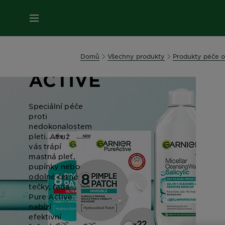
MENU
PURE
Domů
Všechny produkty
Produkty péče o
ACTIVE
Speciální péče
proti
nedokonalostem
pleti. Ať už
vás trápí
mastná pleť,
pupínky nebo
odolné černé
tečky, řada
Pure Active
nabízí
efektivní