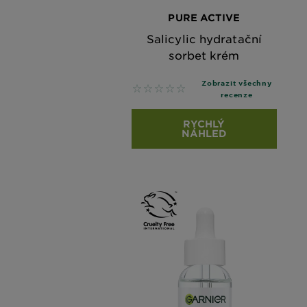
PURE ACTIVE
Salicylic hydratační
sorbet krém
Zobrazit všechny
No reviews
recenze
RYCHLÝ
NÁHLED