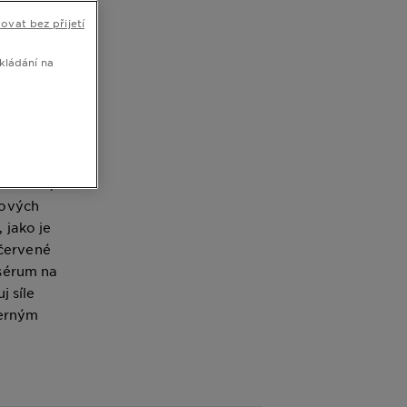
ovat bez přijetí
kládání na
er. Řada
k
na akné,
nových
 jako je
 červené
 sérum na
j síle
černým