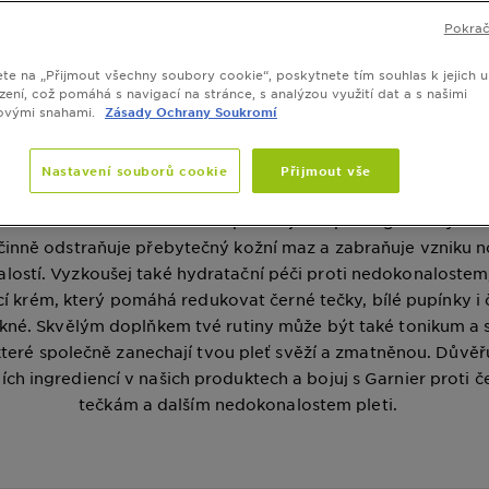
Pokrač
ete na „Přijmout všechny soubory cookie“, poskytnete tím souhlas k jejich u
zení, což pomáhá s navigací na stránce, s analýzou využití dat a s našimi
ovými snahami.
Zásady Ochrany Soukromí
Řada Pure Active
eciální péči proti nedokonalostem pleti s produkty od Garni
Nastavení souborů cookie
Přijmout vše
rnier Pure Active nabízí komplexní řešení pro pleť se sklony 
lostem. Pro hlubší čištění doporučujeme peelingové mýdlo 
činně odstraňuje přebytečný kožní maz a zabraňuje vzniku 
lostí. Vyzkoušej také hydratační péči proti nedokonalostem,
cí krém, který pomáhá redukovat černé tečky, bílé pupínky i
akné. Skvělým doplňkem tvé rutiny může být také tonikum a
které společně zanechají tvou pleť svěží a zmatněnou. Důvěřu
ích ingrediencí v našich produktech a bojuj s Garnier proti 
tečkám a dalším nedokonalostem pleti.