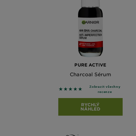
PURE ACTIVE
Charcoal Sérum
Zobrazit všechny
5 out of 5 stars based on revie
recenze
RYCHLÝ
NÁHLED