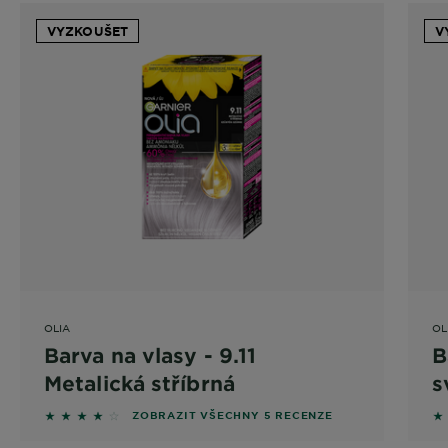
VYZKOUŠET
V
OLIA
OL
Barva na vlasy - 9.11
B
Metalická stříbrná
s
4 out of 5 stars based on reviews
5 
ZOBRAZIT VŠECHNY 5 RECENZE