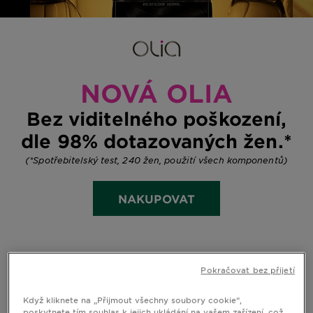
NOVÁ OLIA
Bez viditelného poškození,
dle 98% dotazovaných žen.*
(*Spotřebitelský test, 240 žen, použití všech komponentů)
NAKUPOVAT
Pokračovat bez přijetí
Když kliknete na „Přijmout všechny soubory cookie“,
poskytnete tím souhlas k jejich ukládání na vašem zařízení, což