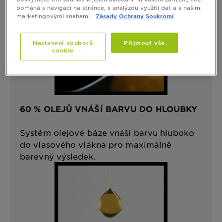
pomáhá s navigací na stránce, s analýzou využití dat a s našimi
marketingovými snahami.
Zásady Ochrany Soukromí
Nastavení souborů
Přijmout vše
cookie
60 % OLEJŮ VNÁŠÍ BARVU DO HLOUBKY
Systém olejové báze vnáší barvu hluboko
do vlasového vlákna pro maximálně
barevný výsledek.