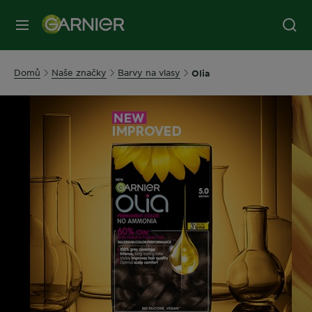
MENU
Domů
Naše značky
Barvy na vlasy
Olia