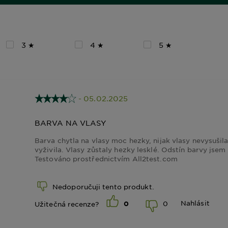
3 ★
4 ★
5 ★
- 05.02.2025
BARVA NA VLASY
Barva chytla na vlasy moc hezky, nijak vlasy nevysušila
vyživila. Vlasy zůstaly hezky lesklé. Odstín barvy jse
Testováno prostřednictvím All2test.com
Nedoporučuji tento produkt.
Nahlásit
0
Užitečná recenze?
0