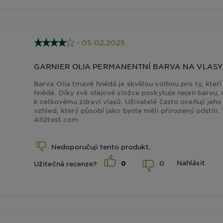
- 05.02.2025
GARNIER OLIA PERMANENTNÍ BARVA NA VLASY
Barva Olia tmavě hnědá je skvělou volbou pro ty, kteř
hnědé. Díky své olejové složce poskytuje nejen barvu, a
k celkovému zdraví vlasů. Uživatelé často oceňují jeho 
vzhled, který působí jako byste měli přirozený odstín
All2test.com
Nedoporučuji tento produkt.
Nahlásit
0
Užitečná recenze?
0