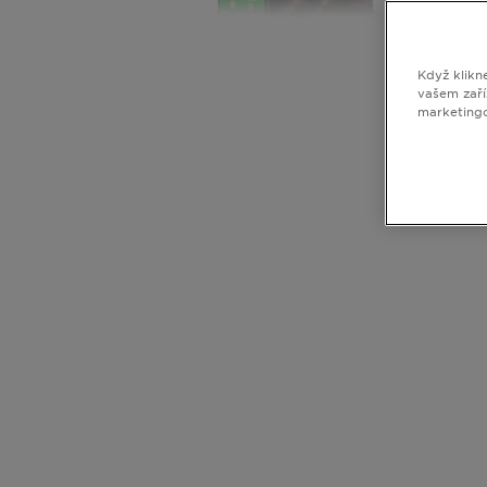
Když klikn
vašem zaří
marketing
CLOSE SUBPANEL
CLOSE SUBPANEL