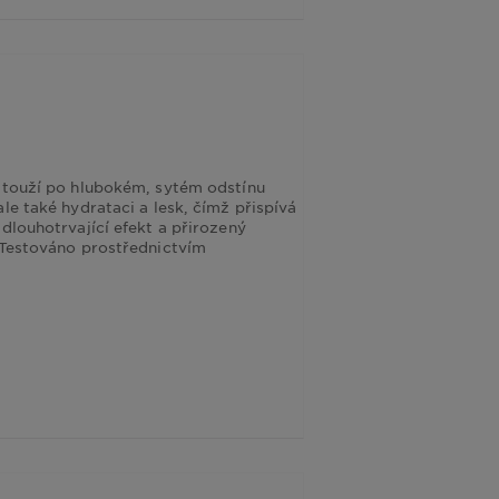
í touží po hlubokém, sytém odstínu
le také hydrataci a lesk, čímž přispívá
dlouhotrvající efekt a přirozený
. Testováno prostřednictvím