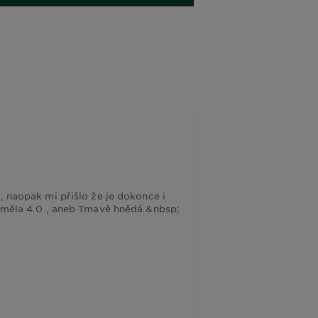
, naopak mi přišlo že je dokonce i
m měla 4.0., aneb Tmavě hnědá.&nbsp;