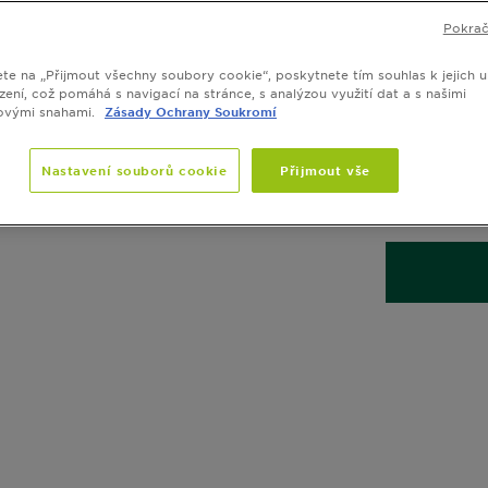
n
Pokrač
h
ete na „Přijmout všechny soubory cookie“, poskytnete tím souhlas k jejich u
zení, což pomáhá s navigací na stránce, s analýzou využití dat a s našimi
Intenzivní b
ovými snahami.
Zásady Ochrany Soukromí
SLIDE 1
SLIDE 2
SLIDE 3
SLIDE 4
SLIDE 5
neobsahuje a
neobyčejný s
lesklejší výs
Nastavení souborů cookie
Přijmout vše
ZOBRAZIT VÍ
VELIKOST
1