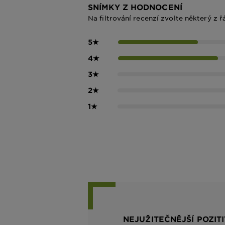
SNÍMKY Z HODNOCENÍ
Na filtrování recenzí zvolte některý z ř
5
★
4
★
3
★
2
★
1
★
NEJUŽITEČNĚJŠÍ POZIT