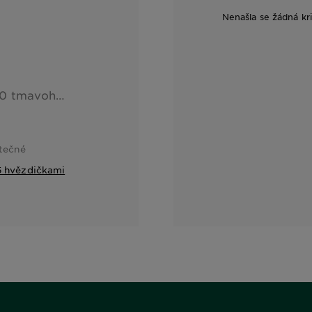
Nenašla se žádná kr
Testovala som odtieň 4.0 tmavohnedá. Aplikácia farby bola jednoduchá. Vlasy po farbení krásne voňajú a sú lesklé a vyživené vďaka olejom. Naozaj krásna sýta hnedá farba a dobré prekrytie šedín, čo je u mňa veľmi dôležité, akurát sa farba vymýva, inak jej nemám čo vytknúť.&nbsp; Testováno prostřednictvím All2test.com
itečné
 5 hvězdičkami