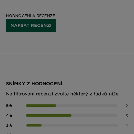
HODNOCENÍ A RECENZE
NAPSAT RECENZI
SNÍMKY Z HODNOCENÍ
Na filtrování recenzí zvolte některý z řádků níže
5
★
2
4
★
3
3
★
1