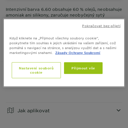
Intenzivní barva 6.60 obsahuje 60 % olejů, neobsahuje
amoniak ani silikony, zaručuje neobyčejný sytý
výsledek. Barva přináší až 3x lesklejší výsledek
Pokračovat bez přijetí
a až 100 % krytí šedin.
ZOBRAZIT VÍCE
VELIKOST
1 BALENÍ
Když kliknete na „Přijmout všechny soubory cookie“,
poskytnete tím souhlas k jejich ukládání na vašem zařízení, což
pomáhá s navigací na stránce, s analýzou využití dat a s našimi
KOUPIT ONLINE
marketingovými snahami.
Zásady Ochrany Soukromí
Nastavení souborů
Přijmout vše
cookie
Informace o produktu
CLOSE SUBPANEL
Jak aplikovat
CLOSE SUBPANEL