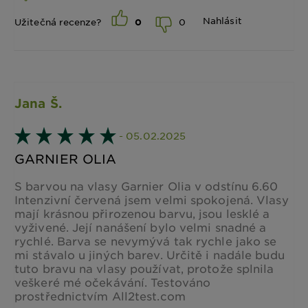
Nahlásit
0
Užitečná recenze?
0
Jana Š.
- 05.02.2025
GARNIER OLIA
S barvou na vlasy Garnier Olia v odstínu 6.60
Intenzivní červená jsem velmi spokojená. Vlasy
mají krásnou přirozenou barvu, jsou lesklé a
vyživené. Její nanášení bylo velmi snadné a
rychlé. Barva se nevymývá tak rychle jako se
mi stávalo u jiných barev. Určitě i nadále budu
tuto bravu na vlasy používat, protože splnila
veškeré mé očekávání. Testováno
prostřednictvím All2test.com