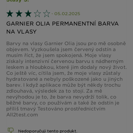
- 05.02.2025
GARNIER OLIA PERMANENTNÍ BARVA
NA VLASY
Barvy na vlasy Garnier Olia jsou pro mě osobně
objevem. Vyzkoušela jsem červený odstín a
musím říct, že jsem spokojená. Moje vlasy
získaly intenzivní červenou barvu s nádherným
leskem a hloubkou, které jim dodaly nový život.
Co ještě víc, cítila jsem, že moje vlasy zůstaly
hydratované a nebyly poškozené jako u jiných
barev. I když aplikace může být někdy trochu
zdlouhavá, výsledek za to stojí. Za mě
nevýhodou je to, že barva nevydrží tolik, co
běžné barvy, co používám a také že odstín je
příliš tmavý Testováno prostřednictvím
All2test.com
Nedoporučuji tento produkt.