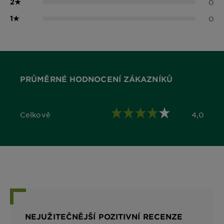
2
★
0
1
★
0
PRŮMĚRNÉ HODNOCENÍ ZÁKAZNÍKŮ
Celkově
4,0
4,0 out of 5 stars
NEJUŽITEČNĚJŠÍ POZITIVNÍ RECENZE