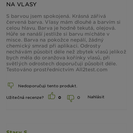
NA VLASY
S barvou jsem spokojená. Krásná zářivá
červená barva. Vlasy mám dlouhé a barvím si
celou hlavu. Barva je hodně tekutá, olejová.
Hůře se nanáší jestliže si barvu mícháte v
misce. Barva na pokožce nepálí, žádný
chemický smrad při aplikaci. Odrosty
nechávám působit déle než zbytek vlasů jelikož
bych měla do oranžova kořínky vlasů, při
světlých odrostech doporučuji působit déle.
Testováno prostřednictvím All2test.com
Nedoporučuji tento produkt.
Nahlásit
0
Užitečná recenze?
0
Stasy S.