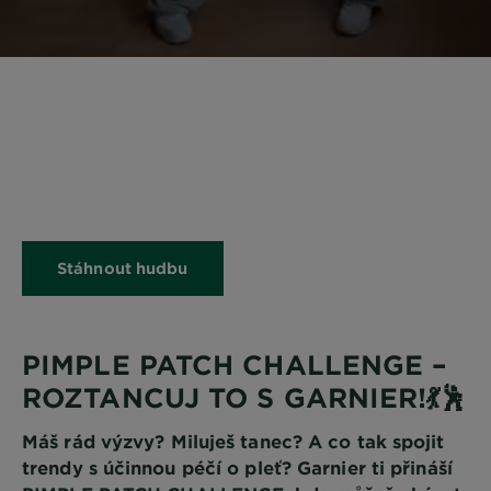
Stáhnout hudbu
PIMPLE PATCH CHALLENGE –
ROZTANCUJ TO S GARNIER!💃🕺
Máš rád výzvy? Miluješ tanec? A co tak spojit
trendy s účinnou péčí o pleť? Garnier ti přináší