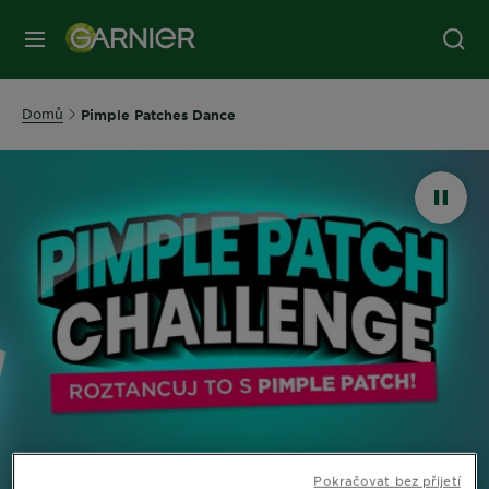
MENU
Domů
Pimple Patches Dance
Pokračovat bez přijetí