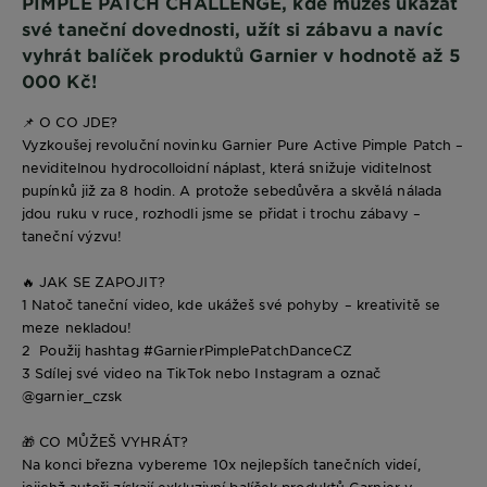
PIMPLE PATCH CHALLENGE, kde můžeš ukázat
své taneční dovednosti, užít si zábavu a navíc
vyhrát balíček produktů Garnier v hodnotě až 5
000 Kč!
📌
O CO JDE?
Vyzkoušej revoluční novinku Garnier Pure Active Pimple Patch –
neviditelnou hydrocolloidní náplast, která snižuje viditelnost
pupínků již za 8 hodin. A protože sebedůvěra a skvělá nálada
jdou ruku v ruce, rozhodli jsme se přidat i trochu zábavy –
taneční výzvu!
🔥
JAK SE ZAPOJIT?
1️ Natoč taneční video, kde ukážeš své pohyby – kreativitě se
meze nekladou!
2️ Použij hashtag
#GarnierPimplePatchDanceCZ
3️ Sdílej své video na TikTok nebo Instagram a označ
@garnier_czsk
🎁
CO MŮŽEŠ VYHRÁT?
Na konci března
vybereme 10x nejlepších tanečních videí,
jejichž autoři získají exkluzivní balíček produktů Garnier v