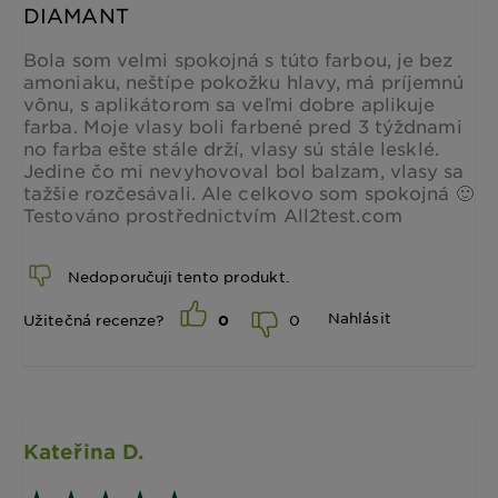
DIAMANT
Bola som velmi spokojná s túto farbou, je bez
amoniaku, neštípe pokožku hlavy, má príjemnú
vônu, s aplikátorom sa veľmi dobre aplikuje
farba. Moje vlasy boli farbené pred 3 týždnami
no farba ešte stále drží, vlasy sú stále lesklé.
Jedine čo mi nevyhovoval bol balzam, vlasy sa
tažšie rozčesávali. Ale celkovo som spokojná 🙂
Testováno prostřednictvím All2test.com
Nedoporučuji tento produkt.
Nahlásit
0
Užitečná recenze?
0
Kateřina D.