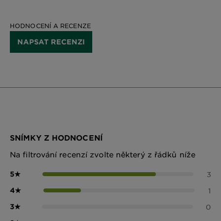
HODNOCENÍ A RECENZE
NAPSAT RECENZI
SNÍMKY Z HODNOCENÍ
Na filtrování recenzí zvolte některý z řádků níže
5
★
3
4
★
1
3
★
0