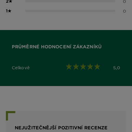
2
★
0
1
★
0
PRŮMĚRNÉ HODNOCENÍ ZÁKAZNÍKŮ
Celkově
5,0
5,0 out of 5 stars
NEJUŽITEČNĚJŠÍ POZITIVNÍ RECENZE