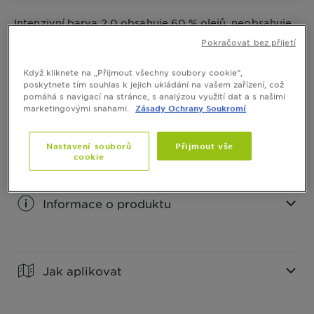
Intenzivní barva 2.0 obsahuje 60 % olejů, neobsahuje
amoniak ani silikony, zaručuje neobyčejný sytý
Pokračovat bez přijetí
výsledek. Barva přináší až 3x lesklejší výsledek
a až 100 % krytí šedin.
ZOBRAZIT VÍCE
Když kliknete na „Přijmout všechny soubory cookie“,
poskytnete tím souhlas k jejich ukládání na vašem zařízení, což
VELIKOST
1 BALENÍ
pomáhá s navigací na stránce, s analýzou využití dat a s našimi
marketingovými snahami.
Zásady Ochrany Soukromí
KOUPIT ONLINE
Nastavení souborů
Přijmout vše
cookie
Informace o produktu
CLOSE SUBPANEL
Jak aplikovat
CLOSE SUBPANEL