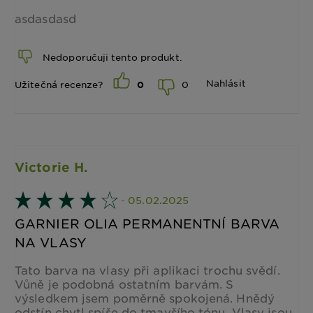
asdasdasd
Nedoporučuji tento produkt.
Nahlásit
0
Užitečná recenze?
0
Victorie H.
- 05.02.2025
GARNIER OLIA PERMANENTNÍ BARVA
NA VLASY
Tato barva na vlasy při aplikaci trochu svědí.
Vůně je podobná ostatním barvám. S
výsledkem jsem poměrně spokojená. Hnědý
odstín chytl spíše do tmavšího tónu. Vlasy jsou