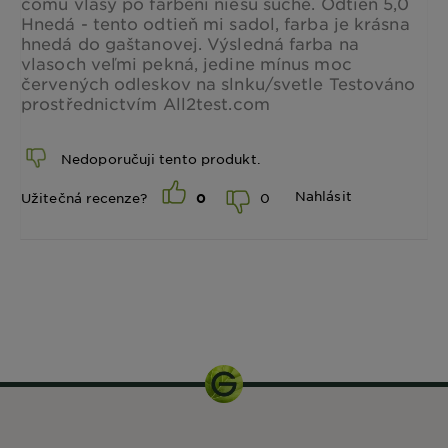
čomu vlasy po farbeni niesu suché. Odtieň 5,0
Hnedá - tento odtieň mi sadol, farba je krásna
hnedá do gaštanovej. Výsledná farba na
vlasoch veľmi pekná, jedine mínus moc
červených odleskov na slnku/svetle Testováno
prostřednictvím All2test.com
Nedoporučuji tento produkt.
Nahlásit
0
Užitečná recenze?
0
1 balení