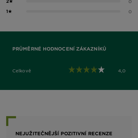
2
★
0
1
★
0
PRŮMĚRNÉ HODNOCENÍ ZÁKAZNÍKŮ
Celkově
4,0
4,0 out of 5 stars
NEJUŽITEČNĚJŠÍ POZITIVNÍ RECENZE