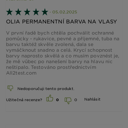
- 05.02.2025
OLIA PERMANENTNÍ BARVA NA VLASY
V první řadě bych chtěla pochválit ochranné
pomůcky - rukavice, pevné a příjemné, tuba na
barvu taktéž skvěle zvolená, dala se
vymáčknout snadno a celá. Krycí schopnost
barvy naprosto skvělá a co musím povznést je,
že mě vůbec po nanešení barvy na hlavu nic
neštípalo. Testováno prostřednictvím
All2test.com
Nedoporučuji tento produkt.
Nahlásit
0
Užitečná recenze?
0