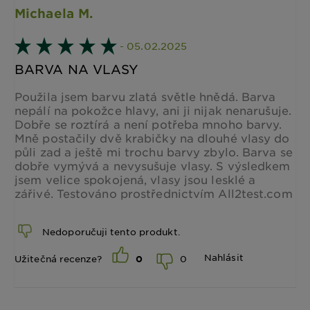
Michaela M.
- 05.02.2025
BARVA NA VLASY
Použila jsem barvu zlatá světle hnědá. Barva
nepálí na pokožce hlavy, ani ji nijak nenarušuje.
Dobře se roztírá a není potřeba mnoho barvy.
Mně postačily dvě krabičky na dlouhé vlasy do
půli zad a ještě mi trochu barvy zbylo. Barva se
dobře vymývá a nevysušuje vlasy. S výsledkem
jsem velice spokojená, vlasy jsou lesklé a
zářivé. Testováno prostřednictvím All2test.com
Nedoporučuji tento produkt.
Nahlásit
0
Užitečná recenze?
0