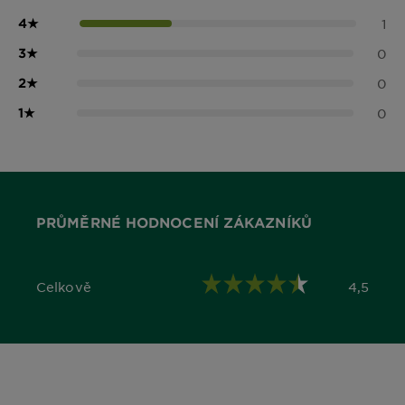
4
★
1
3
★
0
2
★
0
1
★
0
PRŮMĚRNÉ HODNOCENÍ ZÁKAZNÍKŮ
Celkově
4,5
4,5 out of 5 stars