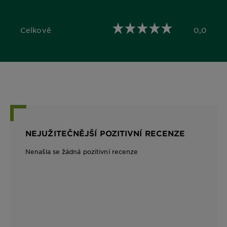
Celkově
0,0
0,0 out of 5 stars
NEJUŽITEČNĚJŠÍ POZITIVNÍ RECENZE
Nenašla se žádná pozitivní recenze