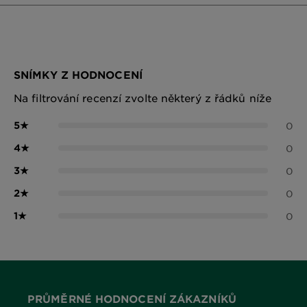
SNÍMKY Z HODNOCENÍ
Na filtrování recenzí zvolte některý z řádků níže
5
★
0
4
★
0
3
★
0
2
★
0
1
★
0
PRŮMĚRNÉ HODNOCENÍ ZÁKAZNÍKŮ