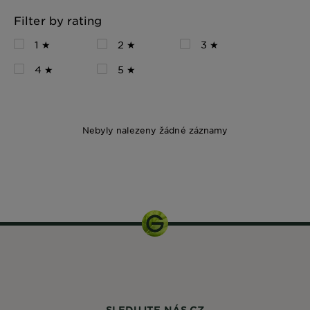
Filter by rating
1 ★
2 ★
3 ★
4 ★
5 ★
Nebyly nalezeny žádné záznamy
250 ml
SLEDUJTE NÁS CZ