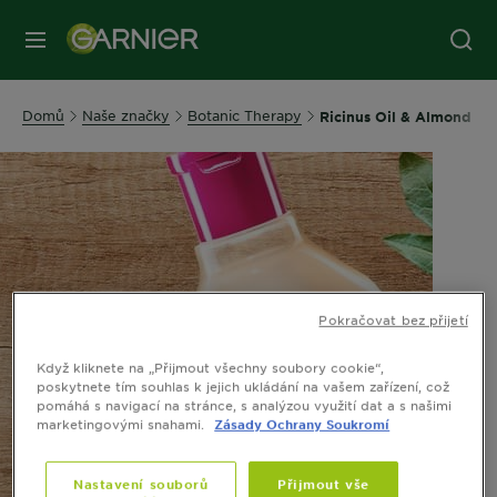
MENU
Domů
Naše značky
Botanic Therapy
Ricinus Oil & Almond
Pokračovat bez přijetí
Když kliknete na „Přijmout všechny soubory cookie“,
poskytnete tím souhlas k jejich ukládání na vašem zařízení, což
pomáhá s navigací na stránce, s analýzou využití dat a s našimi
marketingovými snahami.
Zásady Ochrany Soukromí
Nastavení souborů
Přijmout vše