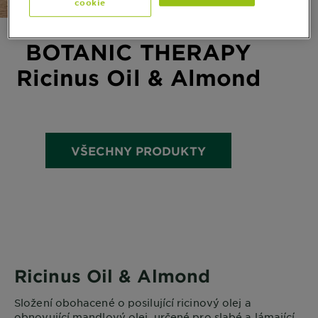
cookie
BOTANIC THERAPY
Ricinus Oil & Almond
VŠECHNY PRODUKTY
Ricinus Oil & Almond
Složení obohacené o posilující ricinový olej a
obnovující mandlový olej, určené pro slabé a lámající