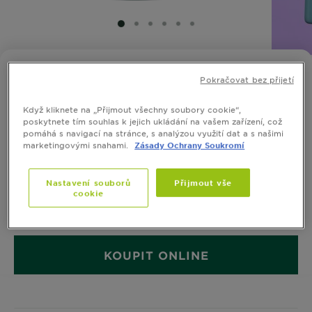
SLIDE 1
SLIDE 2
SLIDE 3
SLIDE 4
SLIDE 5
SLIDE 6
FRUCTIS
Pokračovat bez přijetí
Anti Dandruff Citrus šampon pro
mastné vlasy s lupy
Když kliknete na „Přijmout všechny soubory cookie“,
poskytnete tím souhlas k jejich ukládání na vašem zařízení, což
0,0/5 (0 recenze)
pomáhá s navigací na stránce, s analýzou využití dat a s našimi
marketingovými snahami.
Zásady Ochrany Soukromí
Šampon obohacený o piroctone olamine a citronovou
Nastavení souborů
Přijmout vše
kúru eliminuje lupy z pokožky hlavy.
cookie
VELIKOST
250 ML
KOUPIT ONLINE