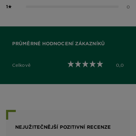
1
★
0
PRŮMĚRNÉ HODNOCENÍ ZÁKAZNÍKŮ
Celkově
0,0
0,0 out of 5 stars
NEJUŽITEČNĚJŠÍ POZITIVNÍ RECENZE