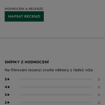
HODNOCENÍ A RECENZE
NAPSAT RECENZI
SNÍMKY Z HODNOCENÍ
Na filtrování recenzí zvolte některý z řádků níže
5
★
0
4
★
0
3
★
0
2
★
0