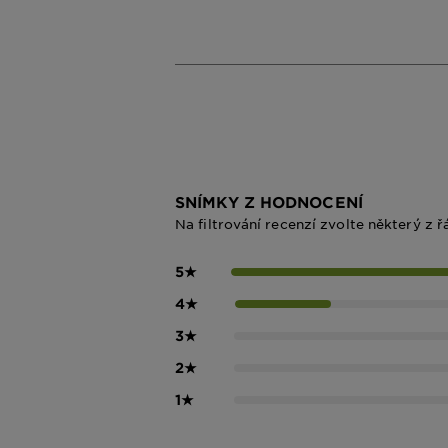
SNÍMKY Z HODNOCENÍ
Na filtrování recenzí zvolte některý z ř
5
★
4
★
3
★
2
★
1
★