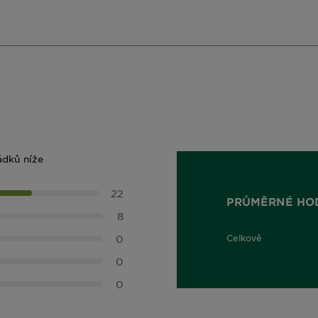
ádků níže
22
PRŮMĚRNÉ HO
8
0
Celkově
4,5 out of 5 stars
0
0