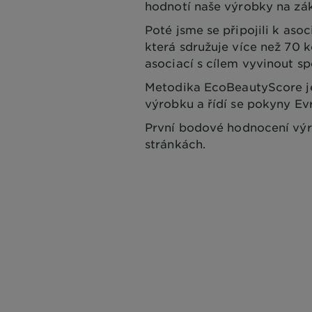
hodnotí naše výrobky na zák
Poté jsme se připojili k aso
která sdružuje více než 70
asociací s cílem vyvinout s
Metodika EcoBeautyScore je
výrobku a řídí se pokyny Ev
První bodové hodnocení výr
stránkách.