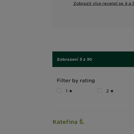
Zobrazit více recenzí se 4 a
Zobrazení 3 z 30
Filter by rating
1 ★
2 ★
Kateřina Š.