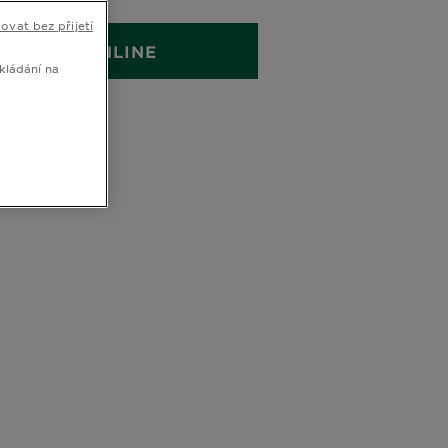
ovat bez přijetí
KOUPIT ONLINE
kládání na