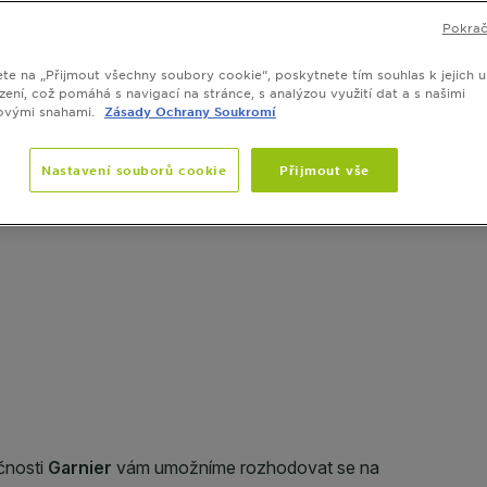
Pokrač
ete na „Přijmout všechny soubory cookie“, poskytnete tím souhlas k jejich u
zení, což pomáhá s navigací na stránce, s analýzou využití dat a s našimi
ovými snahami.
Zásady Ochrany Soukromí
SLIDE 1
SLIDE 2
SLIDE 3
SLIDE 4
Nastavení souborů cookie
Přijmout vše