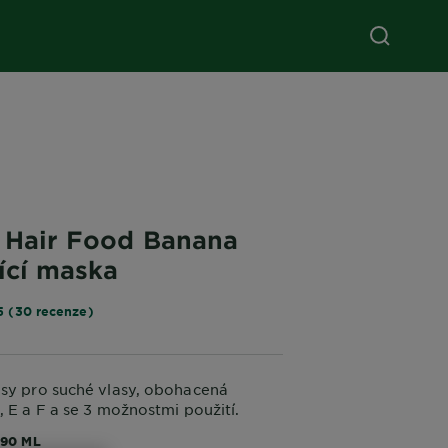
s Hair Food Banana
ící maska
5 (30 recenze)
asy pro suché vlasy, obohacená
, E a F a se 3 možnostmi použití.
390 ML