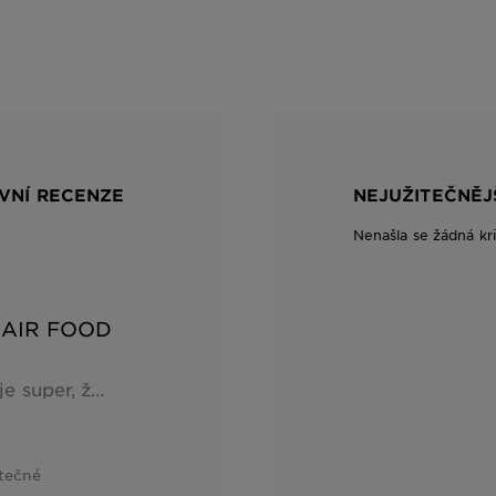
IVNÍ RECENZE
NEJUŽITEČNĚJ
Nenašla se žádná kr
HAIR FOOD
Krásně voní banánem a je super, že se dá použít třemi způsoby (maska, kondicionér a jako bezoplachová péče). Vlasy jsou po ní vyživené, hydratované a snadno se rozčesávají. Plus výhodou je, že je vhodná pro kudrnaté a vlnité vlasy a je CGM friedly.&nbsp; Testováno prostřednictvím All2test.com
itečné