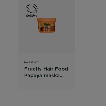
HAIR FOOD
Fructis Hair Food
Papaya maska
pro poškozené
vlasy