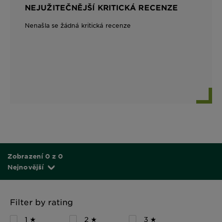
NEJUŽITEČNĚJŠÍ KRITICKÁ RECENZE
Nenašla se žádná kritická recenze
Zobrazení 0 z 0
Nejnovější
Filter by rating
1 ★
2 ★
3 ★