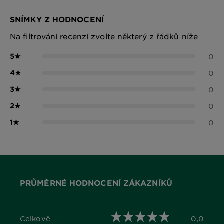
SNÍMKY Z HODNOCENÍ
Na filtrování recenzí zvolte některý z řádků níže
5
★
0
4
★
0
3
★
0
2
★
0
1
★
0
PRŮMĚRNÉ HODNOCENÍ ZÁKAZNÍKŮ
Celkově
0,0
0,0 out of 5 stars