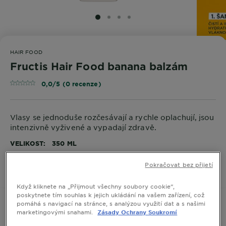
SLIDE 1
SLIDE 2
SLIDE 3
SLIDE 4
HAIR FOOD
Fructis Hair Food banana balzám
0,0/5 (0 recenze)
Vlasy se jednoduše rozčesávají a rychle oplachují, jsou
intenzivně vyživené a vypadají zdravě.
VELIKOST
350 ML
Pokračovat bez přijetí
KOUPIT ONLINE
Když kliknete na „Přijmout všechny soubory cookie“,
poskytnete tím souhlas k jejich ukládání na vašem zařízení, což
pomáhá s navigací na stránce, s analýzou využití dat a s našimi
marketingovými snahami.
Zásady Ochrany Soukromí
Informace o produktu