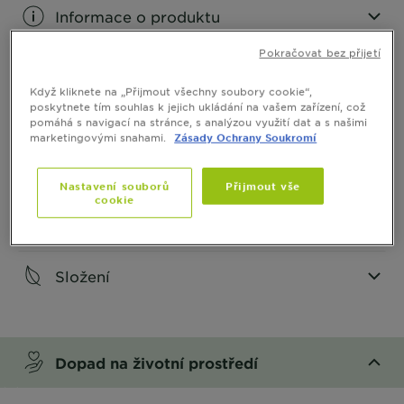
Informace o produktu
Pokračovat bez přijetí
CLOSE SUBPANEL
Když kliknete na „Přijmout všechny soubory cookie“,
Jak aplikovat
poskytnete tím souhlas k jejich ukládání na vašem zařízení, což
pomáhá s navigací na stránce, s analýzou využití dat a s našimi
marketingovými snahami.
Zásady Ochrany Soukromí
CLOSE SUBPANEL
Nastavení souborů
Přijmout vše
Bezpečnost
cookie
CLOSE SUBPANEL
Složení
CLOSE SUBPANEL
Dopad na životní prostředí
CLOSE SUBPANEL