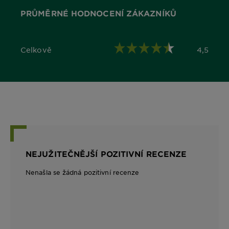
PRŮMĚRNÉ HODNOCENÍ ZÁKAZNÍKŮ
Celkově
4,5
4,5 out of 5 stars
NEJUŽITEČNĚJŠÍ POZITIVNÍ RECENZE
Nenašla se žádná pozitivní recenze