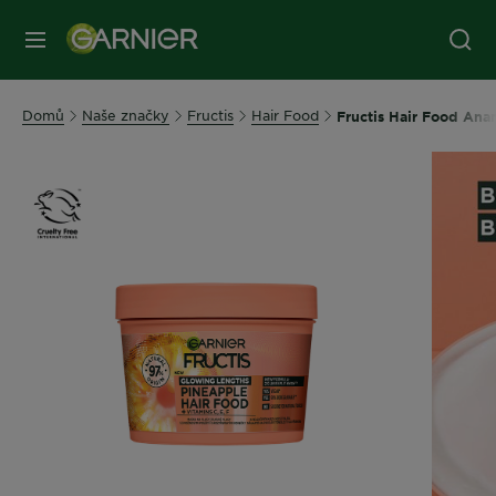
MENU
Domů
Naše značky
Fructis
Hair Food
Fructis Hair Food Ana