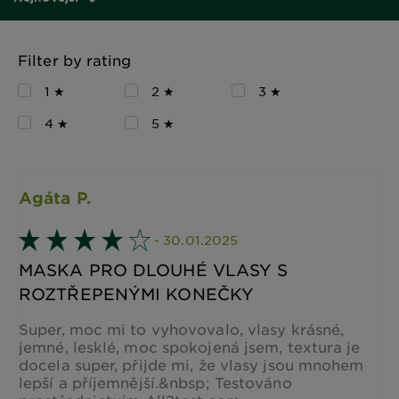
Filter by rating
1 ★
2 ★
3 ★
4 ★
5 ★
Agáta P.
- 30.01.2025
MASKA PRO DLOUHÉ VLASY S
ROZTŘEPENÝMI KONEČKY
Super, moc mi to vyhovovalo, vlasy krásné,
jemné, lesklé, moc spokojená jsem, textura je
docela super, přijde mi, že vlasy jsou mnohem
lepší a příjemnější.&nbsp; Testováno