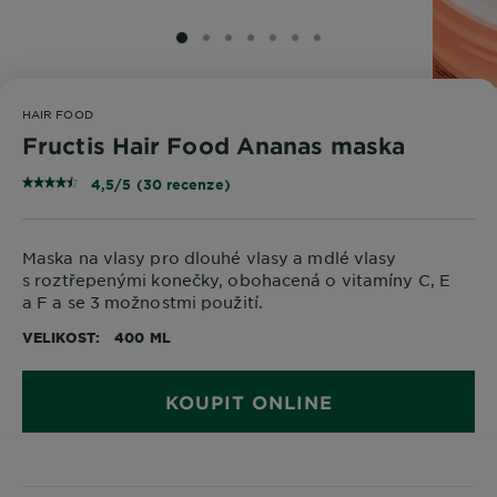
SLIDE 1
SLIDE 2
SLIDE 3
SLIDE 4
SLIDE 5
SLIDE 6
SLIDE 7
HAIR FOOD
Fructis Hair Food Ananas maska
4,5/5 (30 recenze)
Maska na vlasy pro dlouhé vlasy a mdlé vlasy
s roztřepenými konečky, obohacená o vitamíny C, E
a F a se 3 možnostmi použití.
VELIKOST
400 ML
KOUPIT ONLINE