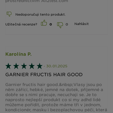
prostřednictvím All2test.com
Nedoporučuji tento produkt.
Nahlásit
0
Užitečná recenze?
0
Karolína P.
- 30.01.2025
GARNIER FRUCTIS HAIR GOOD
Garnier fructis hair good.&nbsp;Vlasy jsou po
něm zářící, hebké, jemné na dotek, příjemné a
dobře se s nimi pracuje, necuchaji se. Je to
naprosto nejlepší produkt co si my adhd lidé
můžeme pořídit, protože máme tři v jednom,
kondicionér, masku i bezoplachovou péči, která