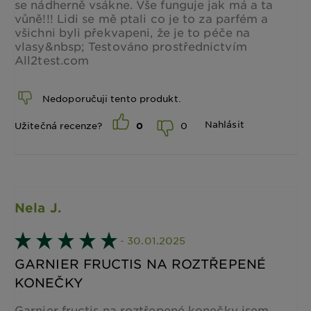
se nádherně vsákne. Vše funguje jak má a ta
vůně!!! Lidi se mě ptali co je to za parfém a
všichni byli překvapeni, že je to péče na
vlasy&nbsp; Testováno prostřednictvím
All2test.com
Nedoporučuji tento produkt.
Nahlásit
0
Užitečná recenze?
0
Nela J.
- 30.01.2025
GARNIER FRUCTIS NA ROZTŘEPENÉ
KONEČKY
Garnier fructis na roztřepené konečky jsem