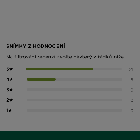
SNÍMKY Z HODNOCENÍ
Na filtrování recenzí zvolte některý z řádků níže
5
★
21
4
★
9
3
★
0
2
★
0
1
★
0