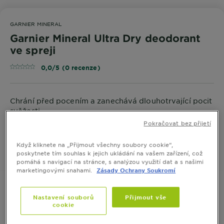
GARNIER MINERAL
Garnier Mineral Ultra Dry deodorant
ve spreji
0,0/5 (0 recenze)
Chrání před pocením a zanechává dlouhotrvající pocit
svěžesti.
Pokračovat bez přijetí
VELIKOST
150 ML
Když kliknete na „Přijmout všechny soubory cookie“,
poskytnete tím souhlas k jejich ukládání na vašem zařízení, což
KOUPIT ONLINE
pomáhá s navigací na stránce, s analýzou využití dat a s našimi
marketingovými snahami.
Zásady Ochrany Soukromí
Nastavení souborů
Přijmout vše
cookie
Informace o produktu