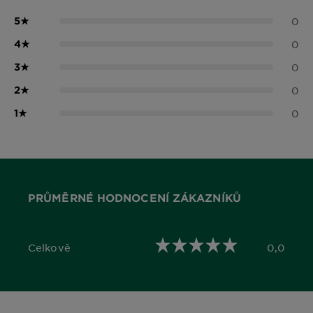
5
★
0
4
★
0
3
★
0
2
★
0
1
★
0
PRŮMĚRNÉ HODNOCENÍ ZÁKAZNÍKŮ
Celkově
0,0
0,0 out of 5 stars