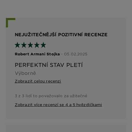
NEJUŽITEČNĚJŠÍ POZITIVNÍ RECENZE
- 05.02.2025
Robert Armani Stojka
PERFEKTNÍ STAV PLETÍ
Výborně
Zobrazit celou recenzi
3 z 3 lidí to považovalo za užitečné
Zobrazit více recenzí se 4 a 5 hvězdičkami