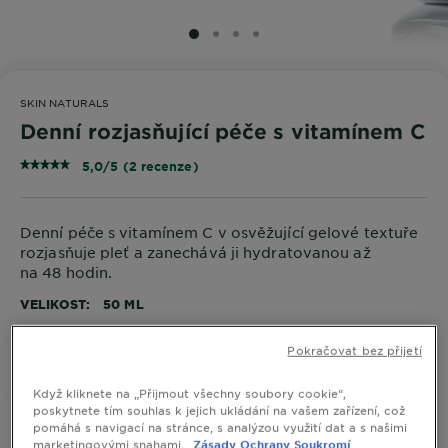
SLIDE 1
SLIDE 2
SLIDE 3
SLIDE 4
SKIN NATURALS
Denní rozjasňující péče s vitamínem C
5,0/5 (2 recenze)
Denní péče s vitamínem C v osvěžující gelové textuře
rozjasňuje pleť a zanechává ji hydratovanou až
na 48 hodin.
VELIKOST
50 ML
Pokračovat bez přijetí
KOUPIT ONLINE
Když kliknete na „Přijmout všechny soubory cookie“,
poskytnete tím souhlas k jejich ukládání na vašem zařízení, což
pomáhá s navigací na stránce, s analýzou využití dat a s našimi
marketingovými snahami.
Zásady Ochrany Soukromí