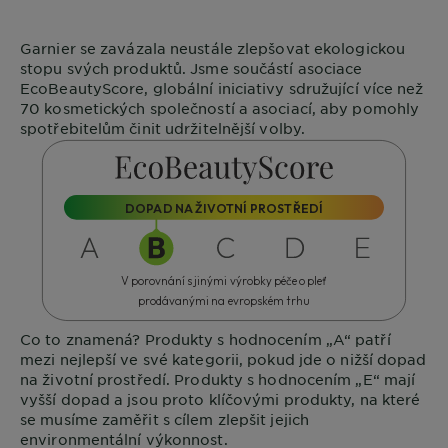
Garnier
se zavázala neustále zlepšovat ekologickou
stopu svých produktů. Jsme součástí asociace
EcoBeautyScore
, globální iniciativy sdružující více než
70 kosmetických společností a asociací, aby pomohly
spotřebitelům činit udržitelnější volby.
DOPAD NA ŽIVOTNÍ PROSTŘEDÍ
V porovnání s jinými výrobky péče o pleť
prodávanými na evropském trhu
Co to znamená?
Produkty s hodnocením „A“ patří
mezi nejlepší ve své kategorii, pokud jde o nižší dopad
na životní prostředí. Produkty s hodnocením „E“ mají
vyšší dopad a jsou proto klíčovými produkty, na které
se musíme zaměřit s cílem zlepšit jejich
environmentální výkonnost.