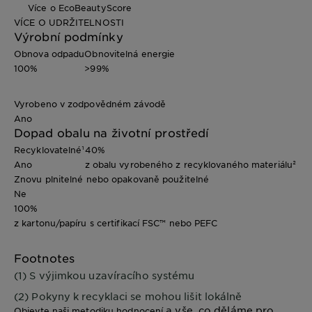
Více o EcoBeautyScore
VÍCE O UDRŽITELNOSTI
Výrobní podmínky
Obnova odpadu
Obnovitelná energie
100%
>99%
Vyrobeno v zodpovědném závodě
Ano
Dopad obalu na životní prostředí
Recyklovatelné¹
40%
Ano
z obalu vyrobeného z recyklovaného materiálu²
Znovu plnitelné nebo opakovaně použitelné
Ne
100%
z kartonu/papíru s certifikací FSC™ nebo PEFC
Footnotes
(1) S výjimkou uzavíracího systému
(2) Pokyny k recyklaci se mohou lišit lokálně
a vše, co děláme pro
Objevte naši metodiku hodnocení