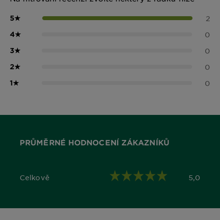
5
★
2
4
★
0
3
★
0
2
★
0
1
★
0
PRŮMĚRNÉ HODNOCENÍ ZÁKAZNÍKŮ
Celkově
5,0
5,0 out of 5 stars