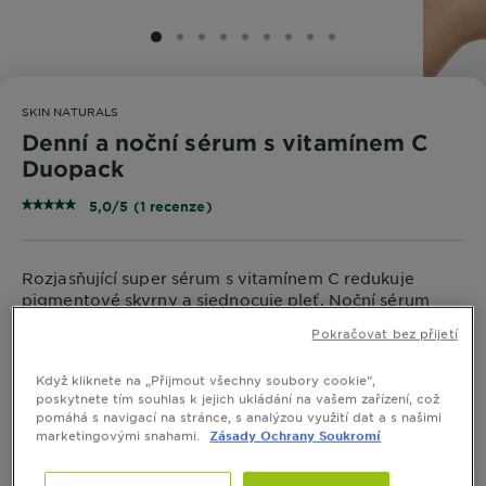
SLIDE 1
SLIDE 2
SLIDE 3
SLIDE 4
SLIDE 5
SLIDE 6
SLIDE 7
SLIDE 8
SLIDE 9
SKIN NATURALS
Denní a noční sérum s vitamínem C
Duopack
5,0/5 (1 recenze)
Rozjasňující super sérum s vitamínem C redukuje
pigmentové skvrny a sjednocuje pleť. Noční sérum
pomáhá rozjasnit mdlou pokožku a zvyšuje jas pleti
Pokračovat bez přijetí
během noci.
ZOBRAZIT VÍCE
VELIKOST
30 ML + 30 ML
Když kliknete na „Přijmout všechny soubory cookie“,
poskytnete tím souhlas k jejich ukládání na vašem zařízení, což
pomáhá s navigací na stránce, s analýzou využití dat a s našimi
marketingovými snahami.
Zásady Ochrany Soukromí
KOUPIT ONLINE