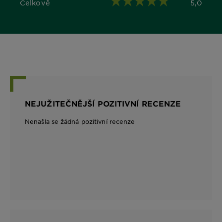
Celkově
5,0
5,0 out of 5 stars
NEJUŽITEČNĚJŠÍ POZITIVNÍ RECENZE
Nenašla se žádná pozitivní recenze