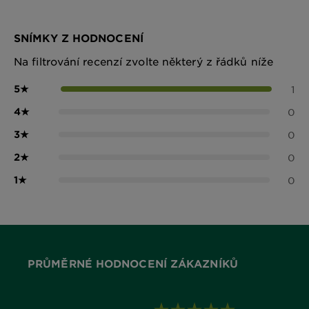
SNÍMKY Z HODNOCENÍ
Na filtrování recenzí zvolte některý z řádků níže
5
★
1
4
★
0
3
★
0
2
★
0
1
★
0
PRŮMĚRNÉ HODNOCENÍ ZÁKAZNÍKŮ