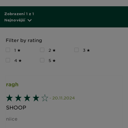
Zobrazení 1 z 1
Nejnovější
Filter by rating
1 ★
2 ★
3 ★
4 ★
5 ★
ragh
- 20.11.2024
SHOOP
niice