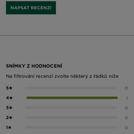
NAPSAT RECENZI
SNÍMKY Z HODNOCENÍ
Na filtrování recenzí zvolte některý z řádků níže
5
★
0
4
★
1
3
★
0
2
★
0
1
★
0