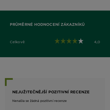
PRŮMĚRNÉ HODNOCENÍ ZÁKAZNÍKŮ
Celkově
4,0
4,0 out of 5 stars
NEJUŽITEČNĚJŠÍ POZITIVNÍ RECENZE
Nenašla se žádná pozitivní recenze