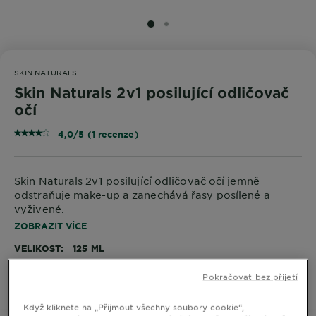
SLIDE 1
SLIDE 2
SKIN NATURALS
Skin Naturals 2v1 posilující odličovač
očí
4,0/5 (1 recenze)
Skin Naturals 2v1 posilující odličovač očí jemně
odstraňuje make-up a zanechává řasy posílené a
vyživené.
ZOBRAZIT VÍCE
VELIKOST
125 ML
Pokračovat bez přijetí
KOUPIT ONLINE
Když kliknete na „Přijmout všechny soubory cookie“,