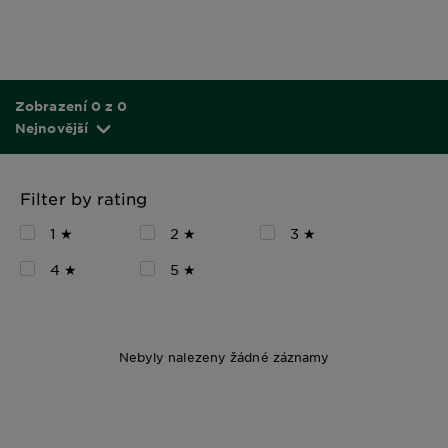
Zobrazení 0 z 0
Nejnovější
Filter by rating
1 ★
2 ★
3 ★
4 ★
5 ★
Nebyly nalezeny žádné záznamy
200ml