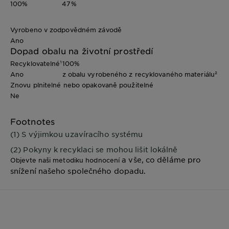
100%
47%
Vyrobeno v zodpovědném závodě
Ano
Dopad obalu na životní prostředí
Recyklovatelné¹
100%
Ano
z obalu vyrobeného z recyklovaného materiálu²
Znovu plnitelné nebo opakovaně použitelné
Ne
Footnotes
(1) S výjimkou uzavíracího systému
(2) Pokyny k recyklaci se mohou lišit lokálně
a vše, co děláme pro
Objevte naši metodiku hodnocení
snížení našeho společného dopadu.