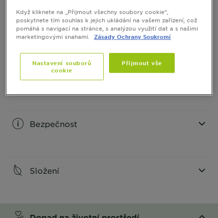
Když kliknete na „Přijmout všechny soubory cookie“,
poskytnete tím souhlas k jejich ukládání na vašem zařízení, což
pomáhá s navigací na stránce, s analýzou využití dat a s našimi
Informace o produktu
marketingovými snahami.
Zásady Ochrany Soukromí
CLOSE SUBPANEL
Nastavení souborů
Přijmout vše
cookie
Jak aplikovat
CLOSE SUBPANEL
Bezpečnost
CLOSE SUBPANEL
Složení
CLOSE SUBPANEL
Dopad na životní prostředí