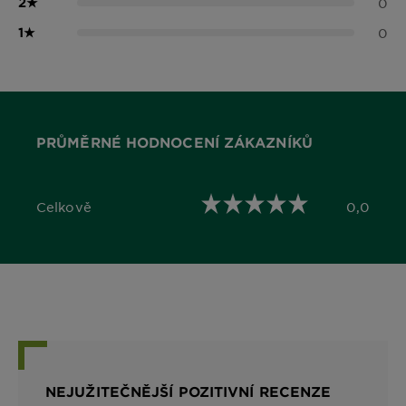
2
★
0
1
★
0
PRŮMĚRNÉ HODNOCENÍ ZÁKAZNÍKŮ
Celkově
0,0
0,0 out of 5 stars
NEJUŽITEČNĚJŠÍ POZITIVNÍ RECENZE