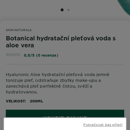
SLIDE 1
SLIDE 2
SKIN NATURALS
Botanical hydratační pleťová voda s
aloe vera
0,0/5 (0 recenze)
Hyaluronic Aloe hydratační pleťová voda jemně
tonizuje pleť, odstraňuje zbytky make-upu a
zanechává pleť perfektně čistou, svěží a
hydratovanou.
VELIKOST
200ML
KOUPIT ONLINE
Pokračovat bez přijetí