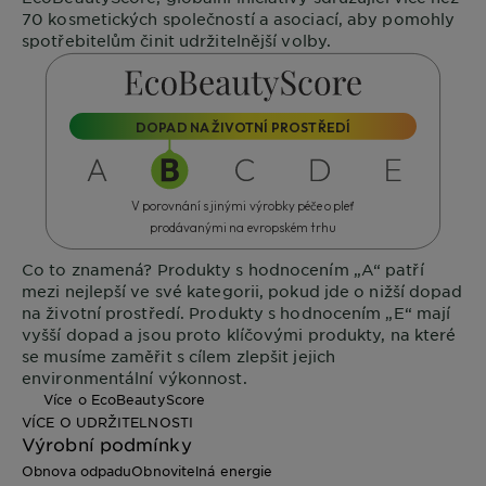
70 kosmetických společností a asociací, aby pomohly
spotřebitelům činit udržitelnější volby.
DOPAD NA ŽIVOTNÍ PROSTŘEDÍ
V porovnání s jinými výrobky péče o pleť
prodávanými na evropském trhu
Co to znamená?
Produkty s hodnocením „A“ patří
mezi nejlepší ve své kategorii, pokud jde o nižší dopad
na životní prostředí. Produkty s hodnocením „E“ mají
vyšší dopad a jsou proto klíčovými produkty, na které
se musíme zaměřit s cílem zlepšit jejich
environmentální výkonnost.
Více o EcoBeautyScore
VÍCE O UDRŽITELNOSTI
Výrobní podmínky
Obnova odpadu
Obnovitelná energie