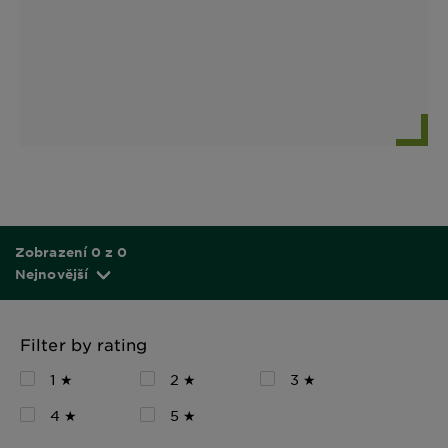
Zobrazení 0 z 0
Nejnovější
Filter by rating
1 ★
2 ★
3 ★
4 ★
5 ★