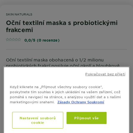
SKIN NATURALS
Oční textilní maska s probiotickými
frakcemi
0,0/5 (0 recenze)
Oční textilní maska obohacená o 1/2 milionu
probiotických frakcí posiluje oční okolí a hloubkově
regeneruje pleť.
Pokračovat bez přijetí
VELIKOST
6 G
Když kliknete na „Přijmout všechny soubory cookie“,
poskytnete tím souhlas k jejich ukládání na vašem zařízení, což
pomáhá s navigací na stránce, s analýzou využití dat a s našimi
KOUPIT ONLINE
marketingovými snahami.
Zásady Ochrany Soukromí
Nastavení souborů
Přijmout vše
cookie
Informace o produktu