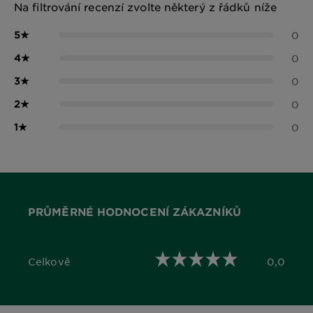
Na filtrování recenzí zvolte některý z řádků níže
5
★
0
4
★
0
3
★
0
2
★
0
1
★
0
PRŮMĚRNÉ HODNOCENÍ ZÁKAZNÍKŮ
Celkově
0,0
0,0 out of 5 stars