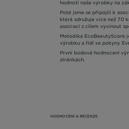
hodnotí naše výrobky na zák
Poté jsme se připojili k aso
která sdružuje více než 70
asociací s cílem vyvinout s
Metodika EcoBeautyScore je
výrobku a řídí se pokyny Ev
První bodové hodnocení výr
stránkách.
HODNOCENÍ A RECENZE