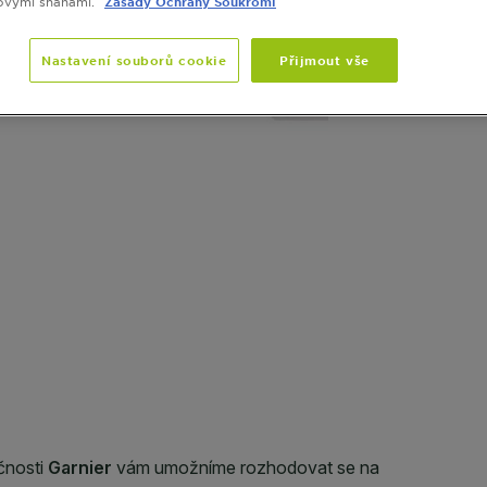
ovými snahami.
Zásady Ochrany Soukromí
VELIKOST
Nastavení souborů cookie
Přijmout vše
IDE 1
SLIDE 2
SLIDE 3
SLIDE 4
SLIDE 5
SLIDE 6
SLIDE 7
SLIDE 8
SLIDE 9
SLIDE 10
SLIDE 11
SLIDE 12
SLIDE 13