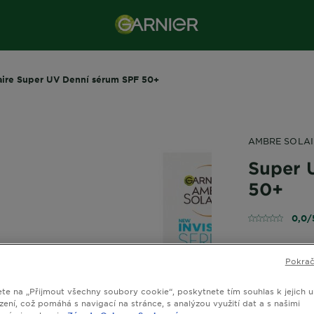
ire Super UV Denní sérum SPF 50+
AMBRE SOLAI
Super 
50+
0,0/
Pokrač
Nové složen
okamžitou o
ete na „Přijmout všechny soubory cookie“, poskytnete tím souhlas k jejich u
ji posiluje.
zení, což pomáhá s navigací na stránce, s analýzou využití dat a s našimi