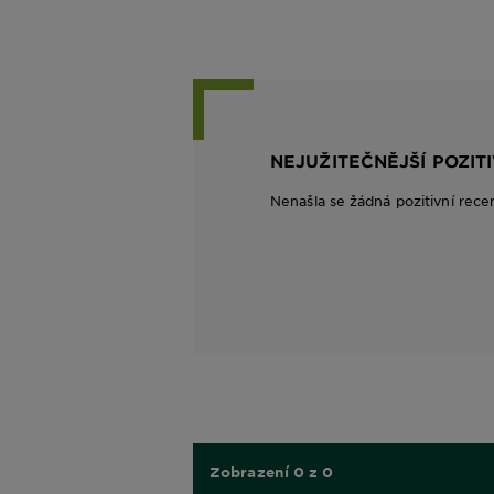
NEJUŽITEČNĚJŠÍ POZIT
Nenašla se žádná pozitivní rece
Zobrazení 0 z 0