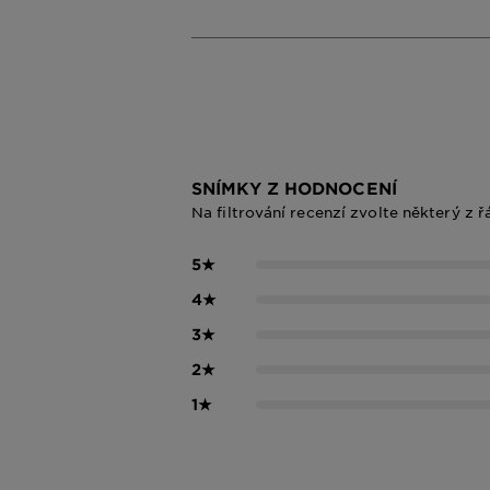
SNÍMKY Z HODNOCENÍ
Na filtrování recenzí zvolte některý z ř
5
★
4
★
3
★
2
★
1
★