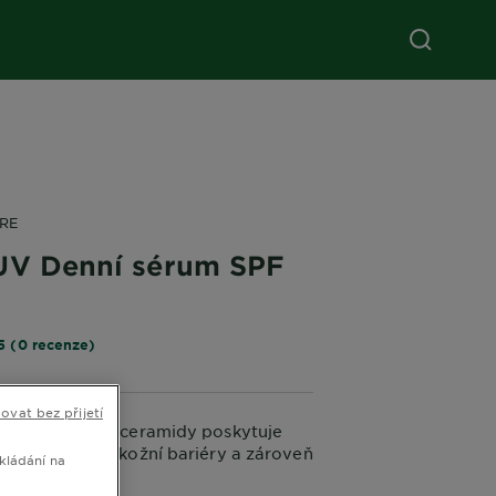
RE
UV Denní sérum SPF
5 (0 recenze)
ovat bez přijetí
í obohacené o ceramidy poskytuje
chranu funkce kožní bariéry a zároveň
kládání na