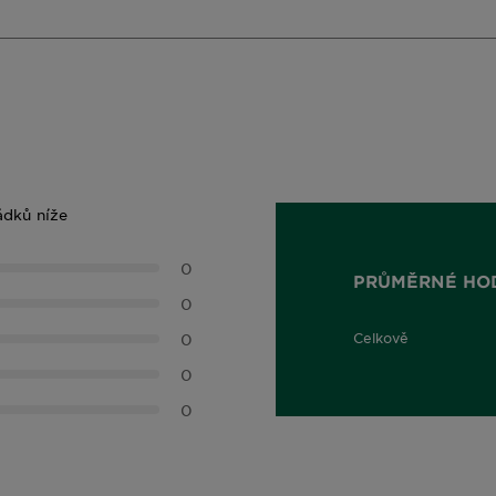
ádků níže
0
PRŮMĚRNÉ HO
0
0
Celkově
0,0 out of 5 stars
0
0