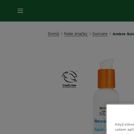
MENU
Domů
Naše značky
Suncare
Ambre Sola
Když klikn
vašem zaří