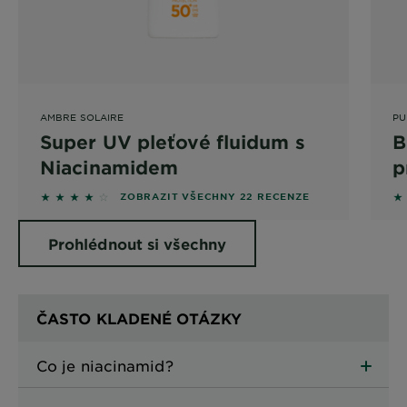
AMBRE SOLAIRE
PU
Super UV pleťové fluidum s
B
Niacinamidem
p
5
4 out of 5 stars based on reviews
5 
ZOBRAZIT VŠECHNY 22 RECENZE
Prohlédnout si všechny
produkty
ČASTO KLADENÉ OTÁZKY
Co je niacinamid?