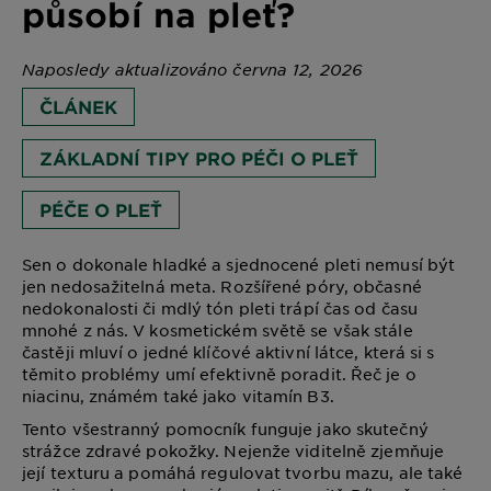
působí na pleť?
Naposledy aktualizováno června 12, 2026
ČLÁNEK
ZÁKLADNÍ TIPY PRO PÉČI O PLEŤ
PÉČE O PLEŤ
Sen o dokonale hladké a sjednocené pleti nemusí být
jen nedosažitelná meta. Rozšířené póry, občasné
nedokonalosti či mdlý tón pleti trápí čas od času
mnohé z nás. V kosmetickém světě se však stále
častěji mluví o jedné klíčové aktivní látce, která si s
těmito problémy umí efektivně poradit. Řeč je o
niacinu, známém také jako vitamín B3.
Tento všestranný pomocník funguje jako skutečný
strážce zdravé pokožky. Nejenže viditelně zjemňuje
její texturu a pomáhá regulovat tvorbu mazu, ale také