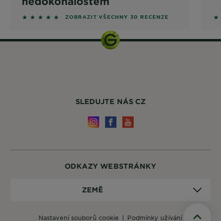
nedokonalostem
5 out of 5 stars based on reviews
5 
ZOBRAZIT VŠECHNY 30 RECENZE
SLEDUJTE NÁS CZ
ODKAZY WEBSTRÁNKY
Země
ZEMĚ
nastavení souborů cookie
podmínky užívání