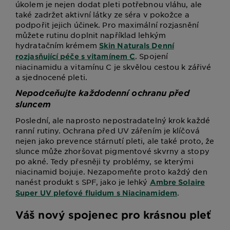
úkolem je nejen dodat pleti potřebnou vláhu, ale
také zadržet aktivní látky ze séra v pokožce a
podpořit jejich účinek. Pro maximální rozjasnění
můžete rutinu doplnit například lehkým
hydratačním krémem
Skin Naturals Denní
. Spojení
rozjasňující péče s vitamínem C
niacinamidu a vitamínu C je skvělou cestou k zářivé
a sjednocené pleti.
Nepodceňujte každodenní ochranu před
sluncem
Poslední, ale naprosto nepostradatelný krok každé
ranní rutiny. Ochrana před UV zářením je klíčová
nejen jako prevence stárnutí pleti, ale také proto, že
slunce může zhoršovat pigmentové skvrny a stopy
po akné. Tedy přesněji ty problémy, se kterými
niacinamid bojuje. Nezapomeňte proto každý den
nanést produkt s SPF, jako je lehký
Ambre Solaire
.
Super UV pleťové fluidum s Niacinamidem
Váš nový spojenec pro krásnou pleť