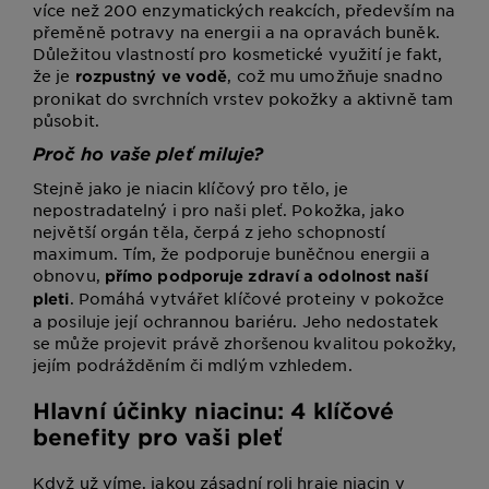
více než 200 enzymatických reakcích, především na
přeměně potravy na energii a na opravách buněk.
Důležitou vlastností pro kosmetické využití je fakt,
že je
, což mu umožňuje snadno
rozpustný ve vodě
pronikat do svrchních vrstev pokožky a aktivně tam
působit.
Proč ho vaše pleť miluje?
Stejně jako je niacin klíčový pro tělo, je
nepostradatelný i pro naši pleť. Pokožka, jako
největší orgán těla, čerpá z jeho schopností
maximum. Tím, že podporuje buněčnou energii a
obnovu,
přímo podporuje zdraví a odolnost naší
. Pomáhá vytvářet klíčové proteiny v pokožce
pleti
a posiluje její ochrannou bariéru. Jeho nedostatek
se může projevit právě zhoršenou kvalitou pokožky,
jejím podrážděním či mdlým vzhledem.
Hlavní účinky niacinu: 4 klíčové
benefity pro vaši pleť
Když už víme, jakou zásadní roli hraje niacin v