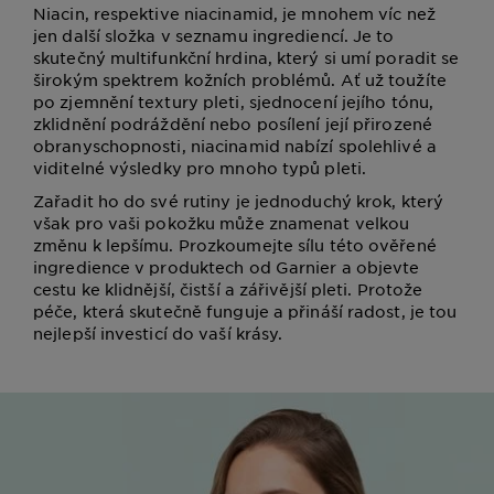
Niacin, respektive niacinamid, je mnohem víc než
jen další složka v seznamu ingrediencí. Je to
skutečný multifunkční hrdina, který si umí poradit se
širokým spektrem kožních problémů. Ať už toužíte
po zjemnění textury pleti, sjednocení jejího tónu,
zklidnění podráždění nebo posílení její přirozené
obranyschopnosti, niacinamid nabízí spolehlivé a
viditelné výsledky pro mnoho typů pleti.
Zařadit ho do své rutiny je jednoduchý krok, který
však pro vaši pokožku může znamenat velkou
změnu k lepšímu. Prozkoumejte sílu této ověřené
ingredience v produktech od Garnier a objevte
cestu ke klidnější, čistší a zářivější pleti. Protože
péče, která skutečně funguje a přináší radost, je tou
nejlepší investicí do vaší krásy.