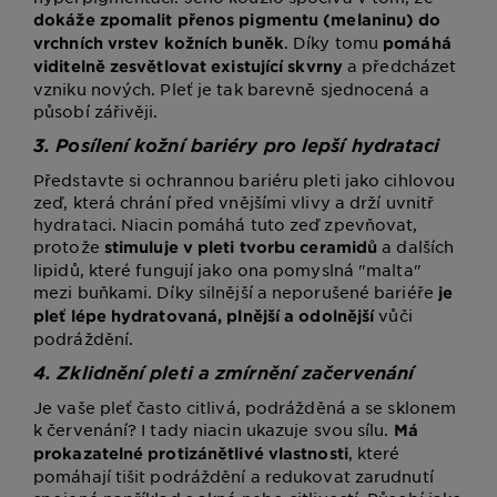
dokáže zpomalit přenos pigmentu (melaninu) do
. Díky tomu
vrchních vrstev kožních buněk
pomáhá
a předcházet
viditelně zesvětlovat existující skvrny
vzniku nových. Pleť je tak barevně sjednocená a
působí zářivěji.
3. Posílení kožní bariéry pro lepší hydrataci
Představte si ochrannou bariéru pleti jako cihlovou
zeď, která chrání před vnějšími vlivy a drží uvnitř
hydrataci. Niacin pomáhá tuto zeď zpevňovat,
protože
a dalších
stimuluje v pleti tvorbu ceramidů
lipidů, které fungují jako ona pomyslná "malta"
mezi buňkami. Díky silnější a neporušené bariéře
je
vůči
pleť lépe hydratovaná, plnější a odolnější
podráždění.
4. Zklidnění pleti a zmírnění začervenání
Je vaše pleť často citlivá, podrážděná a se sklonem
k červenání? I tady niacin ukazuje svou sílu.
Má
, které
prokazatelné protizánětlivé vlastnosti
pomáhají tišit podráždění a redukovat zarudnutí