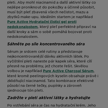
pleti. Aby mohl niacinamid a další aktivní látky co
nejlépe proniknout do pokožky a účinně působit,
musí být pleť zbavená všech nečistot, mazu a
zbytků make-upu. Ideálním startem je například
Pure Active Hydratační čisticí gel proti
, který pleť perfektně připraví na
nedokonalostem
další kroky a sám o sobě pomáhá bojovat proti
nedokonalostem.
Sáhněte po síle koncentrovaného séra
Sérum je srdcem celé rutiny a představuje
nejkoncentrovanější dávku aktivních látek. Po
vyčištění pleti naneste pár kapek séra, které cílí
přesně na problémy, jež chcete řešit. Skvělou
volbou je například
,
Pure Active Charcoal Sérum
které kromě peelingových kyselin obsahuje právě i
zklidňující niacinamid. Tato kombinace efektivně
působí na černé tečky, pupínky a zároveň
sjednocuje tón pleti.
Zadržte v pleti aktivní látky a hydratujte
Po vstřebání séra je čas na hydratační krém. Jeho