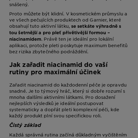
snášený.
Proto můžete být klidní. V kosmetickém průmyslu a
ve všech pečujících produktech od Garnier, které
obsahují tuto aktivní látku,
se setkáte výhradně s
tou šetrnější a pro pleť přívětivější formou –
. Právě ten je ideální pro lokální
niacinamidem
aplikaci, protože pleti poskytuje maximum benefitů
bez rizika zbytečného podráždění.
Jak zařadit niacinamid do vaší
rutiny pro maximální účinek
Zařadit niacinamid do každodenní péče je opravdu
snadné. Je to týmový hráč, který si dobře rozumí s
mnoha dalšími aktivními látkami. Pro dosažení
nejlepších výsledků je ideální postupovat
systematicky a dopřát pleti komplexní péči, kde
každý produkt plní svou specifickou roli.
Čistý základ
Každá správná rutina začíná důkladným vyčištěním