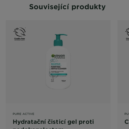
Související produkty
PURE ACTIVE
PU
Hydratační čisticí gel proti
C