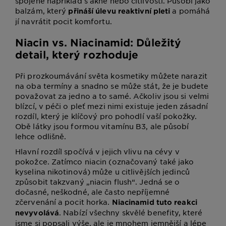
spojené například s akné nebo citlivostí. Působí jako
balzám, který
a pomáhá
přináší úlevu reaktivní pleti
jí navrátit pocit komfortu.
Niacin vs. Niacinamid: Důležitý
detail, který rozhoduje
Při prozkoumávání světa kosmetiky můžete narazit
na oba termíny a snadno se může stát, že je budete
považovat za jedno a to samé. Ačkoliv jsou si velmi
blízcí, v péči o pleť mezi nimi existuje jeden zásadní
rozdíl, který je klíčový pro pohodlí vaší pokožky.
Obě látky jsou formou vitamínu B3, ale působí
lehce odlišně.
Hlavní rozdíl spočívá v jejich vlivu na cévy v
pokožce. Zatímco niacin (označovaný také jako
kyselina nikotinová) může u citlivějších jedinců
způsobit takzvaný „niacin flush“. Jedná se o
dočasné, neškodné, ale často nepříjemné
zčervenání a pocit horka.
Niacinamid tuto reakci
. Nabízí všechny skvělé benefity, které
nevyvolává
jsme si popsali výše, ale je mnohem jemnější a lépe