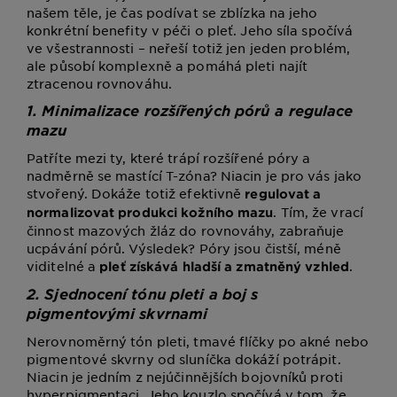
našem těle, je čas podívat se zblízka na jeho
konkrétní benefity v péči o pleť. Jeho síla spočívá
ve všestrannosti – neřeší totiž jen jeden problém,
ale působí komplexně a pomáhá pleti najít
ztracenou rovnováhu.
1. Minimalizace rozšířených pórů a regulace
mazu
Patříte mezi ty, které trápí rozšířené póry a
nadměrně se mastící T-zóna? Niacin je pro vás jako
stvořený. Dokáže totiž efektivně
regulovat a
. Tím, že vrací
normalizovat produkci kožního mazu
činnost mazových žláz do rovnováhy, zabraňuje
ucpávání pórů. Výsledek? Póry jsou čistší, méně
viditelné a
.
pleť získává hladší a zmatněný vzhled
2. Sjednocení tónu pleti a boj s
pigmentovými skvrnami
Nerovnoměrný tón pleti, tmavé flíčky po akné nebo
pigmentové skvrny od sluníčka dokáží potrápit.
Niacin je jedním z nejúčinnějších bojovníků proti
hyperpigmentaci. Jeho kouzlo spočívá v tom, že