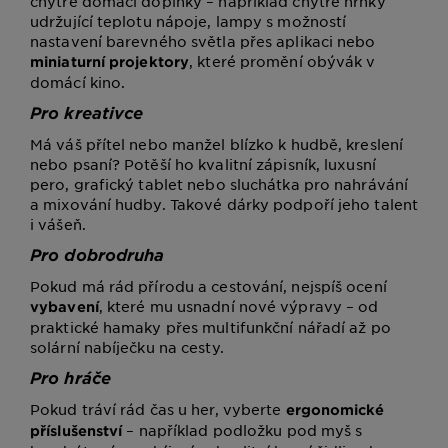
chytré domácí doplňky – například chytré hrnky
udržující teplotu nápoje, lampy s možností
nastavení barevného světla přes aplikaci nebo
, které promění obývák v
miniaturní projektory
domácí kino.
Pro kreativce
Má váš přítel nebo manžel blízko k hudbě, kreslení
nebo psaní? Potěší ho kvalitní zápisník, luxusní
pero, grafický tablet nebo sluchátka pro nahrávání
a mixování hudby. Takové dárky podpoří jeho talent
i vášeň.
Pro dobrodruha
Pokud má rád přírodu a cestování, nejspíš ocení
, které mu usnadní nové výpravy – od
vybavení
praktické hamaky přes multifunkční nářadí až po
solární nabíječku na cesty.
Pro hráče
Pokud tráví rád čas u her, vyberte
ergonomické
– například podložku pod myš s
příslušenství