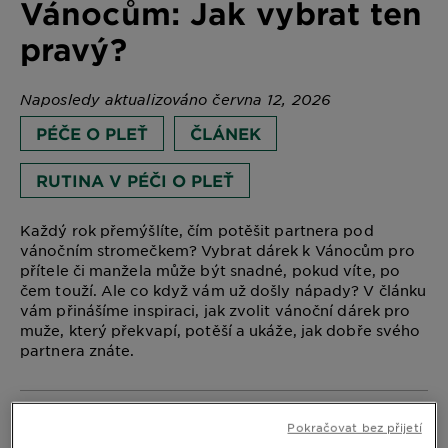
Vánocům: Jak vybrat ten
pravý?
Naposledy aktualizováno června 12, 2026
PÉČE O PLEŤ
ČLÁNEK
RUTINA V PÉČI O PLEŤ
Každý rok přemýšlíte, čím potěšit partnera pod
vánočním stromečkem? Vybrat dárek k Vánocům pro
přítele či manžela může být snadné, pokud víte, po
čem touží. Ale co když vám už došly nápady? V článku
vám přinášíme inspiraci, jak zvolit vánoční dárek pro
muže, který překvapí, potěší a ukáže, jak dobře svého
partnera znáte.
Pokračovat bez přijetí
Co koupit příteli k Vánocům?