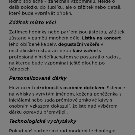
jedno společné – zanechají vzpomínku. Nejde o
další položku do šuplíku, ale o zážitek nebo detail,
který bude vyprávět příběh.
Zážitek místo věci
Zatímco hodinky nebo parfém jsou jistotou, zážitek
zůstane v paměti mnohem déle.
Lístky na koncert
jeho oblíbené kapely,
v
degustační večeře
michelinské restauraci nebo
s
kurz vaření
profesionálním šéfkuchařem se postarají o radost,
na kterou bude vzpomínat ještě dlouho po
Vánocích.
Personalizované dárky
Muži ocení i
. Sklenice
drobnosti s osobním dotekem
na whisky s vyrytým jménem, kožená peněženka s
iniciálami nebo sada prémiové zrnkové kávy s
osobním vzkazem dokazují, že jste nad výběrem
dárku opravdu přemýšleli.
Technologické vychytávky
Pokud váš partner má rád moderní technologie,