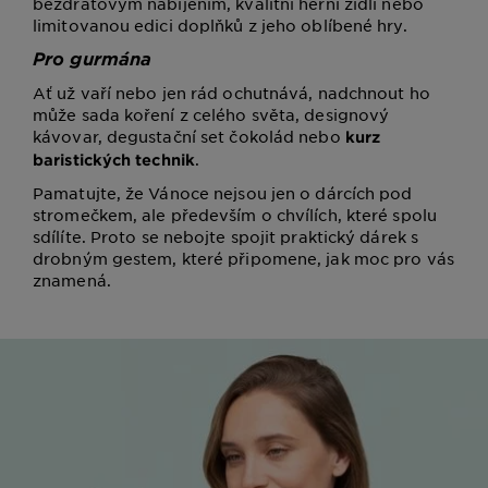
bezdrátovým nabíjením, kvalitní herní židli nebo
limitovanou edici doplňků z jeho oblíbené hry.
Pro gurmána
Ať už vaří nebo jen rád ochutnává, nadchnout ho
může sada koření z celého světa, designový
kávovar, degustační set čokolád nebo
kurz
.
baristických technik
Pamatujte, že Vánoce nejsou jen o dárcích pod
stromečkem, ale především o chvílích, které spolu
sdílíte. Proto se nebojte spojit praktický dárek s
drobným gestem, které připomene, jak moc pro vás
znamená.