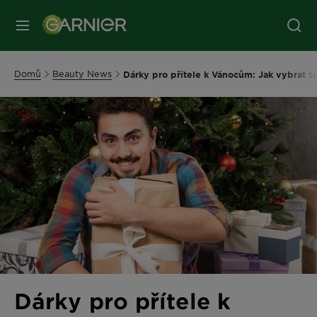
MENU
Domů
Beauty News
Dárky pro přítele k Vánocům: Jak vybrat t
Dárky pro přítele k