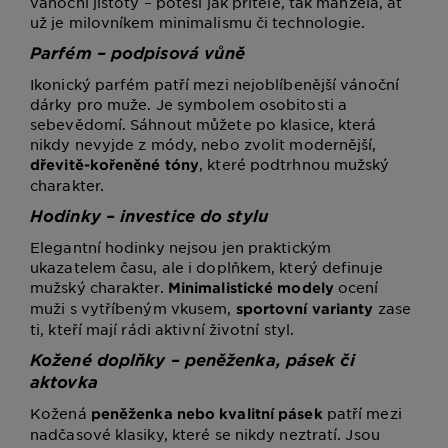
vánoční jistoty – potěší jak přítele, tak manžela, ať
už je milovníkem minimalismu či technologie.
Parfém – podpisová vůně
Ikonický parfém patří mezi nejoblíbenější vánoční
dárky pro muže. Je symbolem osobitosti a
sebevědomí. Sáhnout můžete po klasice, která
nikdy nevyjde z módy, nebo zvolit modernější,
, které podtrhnou mužský
dřevitě-kořeněné tóny
charakter.
Hodinky – investice do stylu
Elegantní hodinky nejsou jen praktickým
ukazatelem času, ale i doplňkem, který definuje
mužský charakter.
ocení
Minimalistické modely
muži s vytříbeným vkusem,
zase
sportovní varianty
ti, kteří mají rádi aktivní životní styl.
Kožené doplňky – peněženka, pásek či
aktovka
Kožená
patří mezi
peněženka nebo kvalitní pásek
nadčasové klasiky, které se nikdy neztratí. Jsou