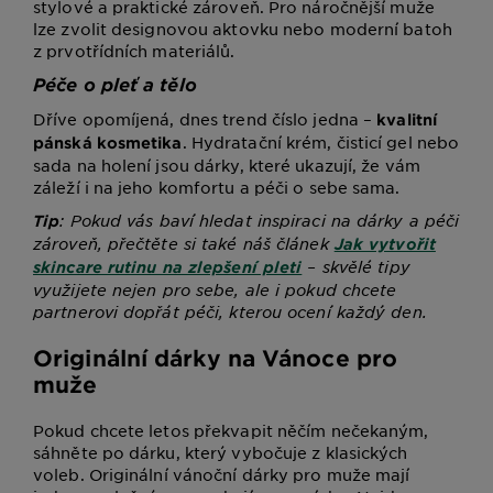
stylové a praktické zároveň. Pro náročnější muže
lze zvolit designovou aktovku nebo moderní batoh
z prvotřídních materiálů.
Péče o pleť a tělo
Dříve opomíjená, dnes trend číslo jedna –
kvalitní
. Hydratační krém, čisticí gel nebo
pánská kosmetika
sada na holení jsou dárky, které ukazují, že vám
záleží i na jeho komfortu a péči o sebe sama.
: Pokud vás baví hledat inspiraci na dárky a péči
Tip
zároveň, přečtěte si také náš článek
Jak vytvořit
– skvělé tipy
skincare rutinu na zlepšení pleti
využijete nejen pro sebe, ale i pokud chcete
partnerovi dopřát péči, kterou ocení každý den.
Originální dárky na Vánoce pro
muže
Pokud chcete letos překvapit něčím nečekaným,
sáhněte po dárku, který vybočuje z klasických
voleb. Originální vánoční dárky pro muže mají