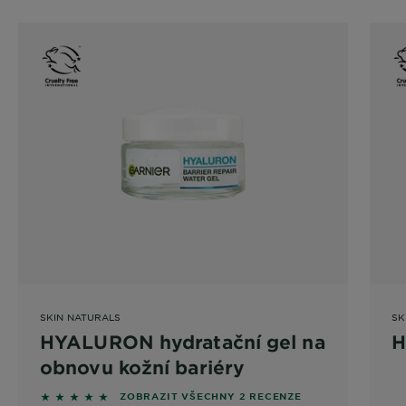
SKIN NATURALS
SK
HYALURON hydratační gel na
H
obnovu kožní bariéry
5 out of 5 stars based on reviews
ZOBRAZIT VŠECHNY 2 RECENZE