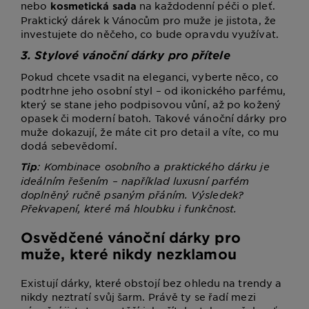
nebo
na každodenní péči o pleť.
kosmetická sada
Praktický dárek k Vánocům pro muže je jistota, že
investujete do něčeho, co bude opravdu využívat.
3. Stylové vánoční dárky pro přítele
Pokud chcete vsadit na eleganci, vyberte něco, co
podtrhne jeho osobní styl – od ikonického parfému,
který se stane jeho podpisovou vůní, až po kožený
opasek či moderní batoh. Takové vánoční dárky pro
muže dokazují, že máte cit pro detail a víte, co mu
dodá sebevědomí.
: Kombinace osobního a praktického dárku je
Tip
ideálním řešením – například luxusní parfém
doplněný ručně psaným přáním. Výsledek?
Překvapení, které má hloubku i funkčnost.
Osvědčené vánoční dárky pro
muže, které nikdy nezklamou
Existují dárky, které obstojí bez ohledu na trendy a
nikdy neztratí svůj šarm. Právě ty se řadí mezi