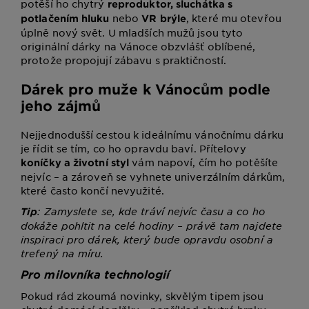
potěší ho chytrý
reproduktor, sluchátka s
nebo
, které mu otevřou
potlačením hluku
VR brýle
úplně nový svět. U mladších mužů jsou tyto
originální dárky na Vánoce obzvlášť oblíbené,
protože propojují zábavu s praktičností.
Dárek pro muže k Vánocům podle
jeho zájmů
Nejjednodušší cestou k ideálnímu vánočnímu dárku
je řídit se tím, co ho opravdu baví. Přítelovy
vám napoví, čím ho potěšíte
koníčky a životní styl
nejvíc – a zároveň se vyhnete univerzálním dárkům,
které často končí nevyužité.
: Zamyslete se, kde tráví nejvíc času a co ho
Tip
dokáže pohltit na celé hodiny – právě tam najdete
inspiraci pro dárek, který bude opravdu osobní a
trefený na míru.
Pro milovníka technologií
Pokud rád zkoumá novinky, skvělým tipem jsou