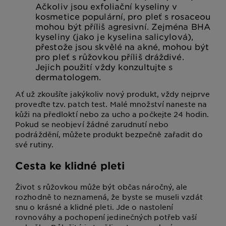
Ačkoliv jsou exfoliační kyseliny v
kosmetice populární, pro pleť s rosaceou
mohou být příliš agresivní. Zejména BHA
kyseliny (jako je kyselina salicylová),
přestože jsou skvělé na akné, mohou být
pro pleť s růžovkou příliš dráždivé.
Jejich použití vždy konzultujte s
dermatologem.
Ať už zkoušíte jakýkoliv nový produkt, vždy nejprve
proveďte tzv. patch test. Malé množství naneste na
kůži na předloktí nebo za ucho a počkejte 24 hodin.
Pokud se neobjeví žádné zarudnutí nebo
podráždění, můžete produkt bezpečně zařadit do
své rutiny.
Cesta ke klidné pleti
Život s růžovkou může být občas náročný, ale
rozhodně to neznamená, že byste se museli vzdát
snu o krásné a klidné pleti. Jde o nastolení
rovnováhy a pochopení jedinečných potřeb vaší