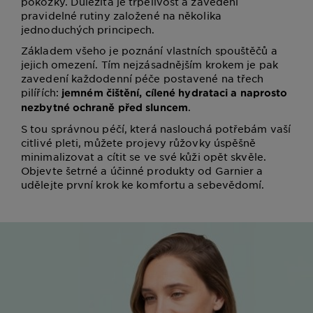
pokožky. Důležitá je trpělivost a zavedení
pravidelné rutiny založené na několika
jednoduchých principech.
Základem všeho je poznání vlastních spouštěčů a
jejich omezení. Tím nejzásadnějším krokem je pak
zavedení každodenní péče postavené na třech
pilířích:
jemném čištění, cílené hydrataci a naprosto
.
nezbytné ochraně před sluncem
S tou správnou péčí, která naslouchá potřebám vaší
citlivé pleti, můžete projevy růžovky úspěšně
minimalizovat a cítit se ve své kůži opět skvěle.
Objevte šetrné a účinné produkty od Garnier a
udělejte první krok ke komfortu a sebevědomí.