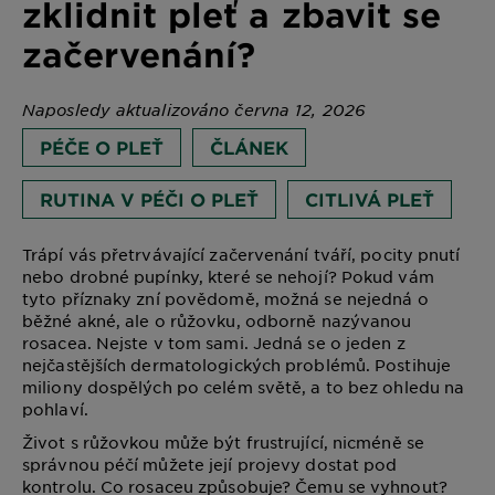
zklidnit pleť a zbavit se
začervenání?
Naposledy aktualizováno června 12, 2026
PÉČE O PLEŤ
ČLÁNEK
RUTINA V PÉČI O PLEŤ
CITLIVÁ PLEŤ
Trápí vás přetrvávající začervenání tváří, pocity pnutí
nebo drobné pupínky, které se nehojí? Pokud vám
tyto příznaky zní povědomě, možná se nejedná o
běžné akné, ale o růžovku, odborně nazývanou
rosacea. Nejste v tom sami. Jedná se o jeden z
nejčastějších dermatologických problémů. Postihuje
miliony dospělých po celém světě, a to bez ohledu na
pohlaví.
Život s růžovkou může být frustrující, nicméně se
správnou péčí můžete její projevy dostat pod
kontrolu. Co rosaceu způsobuje? Čemu se vyhnout?