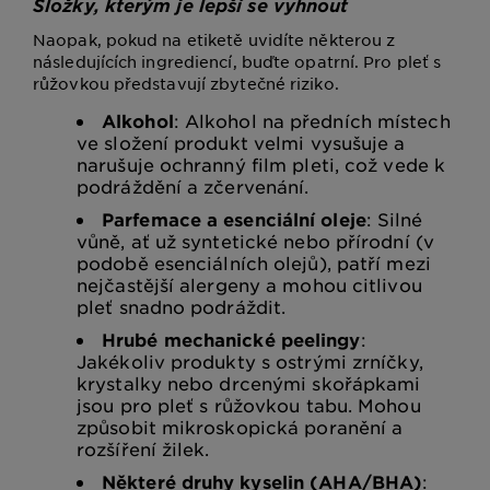
Složky, kterým je lepší se vyhnout
Naopak, pokud na etiketě uvidíte některou z
následujících ingrediencí, buďte opatrní. Pro pleť s
růžovkou představují zbytečné riziko.
Alkohol
: Alkohol na předních místech
ve složení produkt velmi vysušuje a
narušuje ochranný film pleti, což vede k
podráždění a zčervenání.
Parfemace a esenciální oleje
: Silné
vůně, ať už syntetické nebo přírodní (v
podobě esenciálních olejů), patří mezi
nejčastější alergeny a mohou citlivou
pleť snadno podráždit.
Hrubé mechanické peelingy
:
Jakékoliv produkty s ostrými zrníčky,
krystalky nebo drcenými skořápkami
jsou pro pleť s růžovkou tabu. Mohou
způsobit mikroskopická poranění a
rozšíření žilek.
Některé druhy kyselin (AHA/BHA)
: