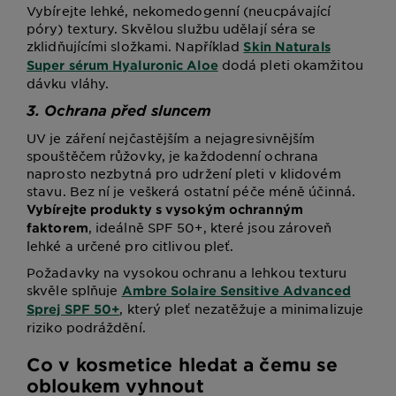
Vybírejte lehké, nekomedogenní (neucpávající
póry) textury. Skvělou službu udělají séra se
zklidňujícími složkami. Například
Skin Naturals
dodá pleti okamžitou
Super sérum Hyaluronic Aloe
dávku vláhy.
3. Ochrana před sluncem
UV je záření nejčastějším a nejagresivnějším
spouštěčem růžovky, je každodenní ochrana
naprosto nezbytná pro udržení pleti v klidovém
stavu. Bez ní je veškerá ostatní péče méně účinná.
Vybírejte produkty s vysokým ochranným
, ideálně SPF 50+, které jsou zároveň
faktorem
lehké a určené pro citlivou pleť.
Požadavky na vysokou ochranu a lehkou texturu
skvěle splňuje
Ambre Solaire Sensitive Advanced
, který pleť nezatěžuje a minimalizuje
Sprej SPF 50+
riziko podráždění.
Co v kosmetice hledat a čemu se
obloukem vyhnout