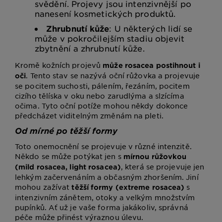
svědění. Projevy jsou intenzivnější po
nanesení kosmetických produktů.
Zhrubnutí kůže
: U některých lidí se
může v pokročilejším stadiu objevit
zbytnění a zhrubnutí kůže.
Kromě kožních projevů
může rosacea postihnout i
. Tento stav se nazývá oční růžovka a projevuje
oči
se pocitem suchosti, pálením, řezáním, pocitem
cizího tělíska v oku nebo zarudlýma a slzícíma
očima. Tyto oční potíže mohou někdy dokonce
předcházet viditelným změnám na pleti.
Od mírné po těžší formy
Toto onemocnění se projevuje v různé intenzitě.
Někdo se může potýkat jen s
mírnou růžovkou
, která se projevuje jen
(mild rosacea, light rosacea)
lehkým začervenáním a občasným zhoršením. Jiní
mohou zažívat
s
těžší formy (extreme rosacea)
intenzivním zánětem, otoky a velkým množstvím
pupínků. Ať už je vaše forma jakákoliv, správná
péče může přinést výraznou úlevu.