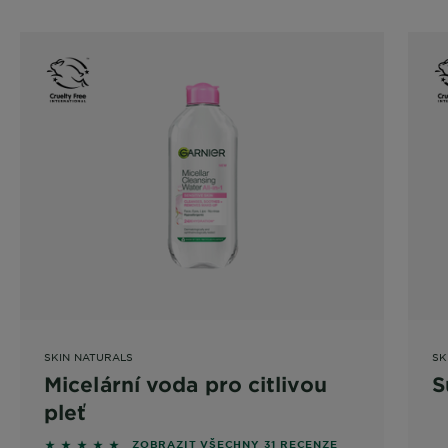
SKIN NATURALS
SK
Micelární voda pro citlivou
S
pleť
5 out of 5 stars based on reviews
ZOBRAZIT VŠECHNY 31 RECENZE