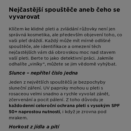
Nejčastější spouštěče aneb čeho se
vyvarovat
Klíčem ke klidné pleti a zvládání růžovky není jen
správná kosmetika, ale především objevení toho, co
vaši pleť dráždí. Každý může mít mírně odlišné
spouštěče, ale identifikace a omezení těch
nejčastějších vám dá obrovskou moc nad stavem
vaší pleti. Berte to jako detektivní práci. Jakmile
odhalíte „viníky“, můžete se jim vědomě vyhýbat.
Slunce – nepřítel číslo jedna
Jeden z největších spouštěčů je bezpochyby
sluneční záření. UV paprsky mohou u pleti s
rosaceou velmi snadno a rychle vyvolat zánět,
zčervenání a pocit pálení. Z toho důvodu je
každodenní celoroční ochrana pleti s vysokým SPF
, i když je zrovna pod
50+ naprostou nutností
mrakem.
Horkost z jídla a pití