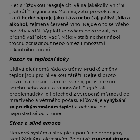
Pleť s růžovkou reaguje citlivě na jakékoliv vnitřní
„zahřátí“ organismu. Mezi největší provokatéry
patří
horké nápoje jako káva nebo čaj, pálivá jídla a
, zejména červené víno. Nejde o to se všeho
alkohol
navždy vzdát. Vyplatí se ovšem pozorovat, co
přesně vaší pleti vadí. Někdy stačí nechat nápoj
trochu zchladnout nebo omezit množství
pikantního koření.
Pozor na teplotní šoky
Citlivá pleť nemá ráda extrémy. Prudké změny
teplot jsou pro ni velkou zátěží. Dejte si proto
pozor na horkou páru při vaření, příliš horkou
sprchu nebo vanu a saunování. Stejně tak
problematický je i přechod z vytopené místnosti do
mrazivého a větrného počasí. Klíčové je
vyhýbání
a ochrana pleti
se prudkým změnám teplot
například šálou v zimě.
Stres a silné emoce
Nervový systém a stav pleti jsou úzce propojeny.
Není žádným tajemstvím, že právě
stresové situace,