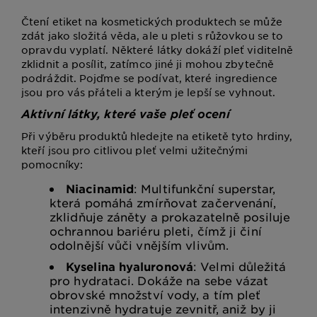
Čtení etiket na kosmetických produktech se může
zdát jako složitá věda, ale u pleti s růžovkou se to
opravdu vyplatí. Některé látky dokáží pleť viditelně
zklidnit a posílit, zatímco jiné ji mohou zbytečně
podráždit. Pojďme se podívat, které ingredience
jsou pro vás přáteli a kterým je lepší se vyhnout.
Aktivní látky, které vaše pleť ocení
Při výběru produktů hledejte na etiketě tyto hrdiny,
kteří jsou pro citlivou pleť velmi užitečnými
pomocníky:
Niacinamid
: Multifunkční superstar,
která pomáhá zmírňovat začervenání,
zklidňuje záněty a prokazatelně posiluje
ochrannou bariéru pleti, čímž ji činí
odolnější vůči vnějším vlivům.
Kyselina hyaluronová
: Velmi důležitá
pro hydrataci. Dokáže na sebe vázat
obrovské množství vody, a tím pleť
intenzivně hydratuje zevnitř, aniž by ji