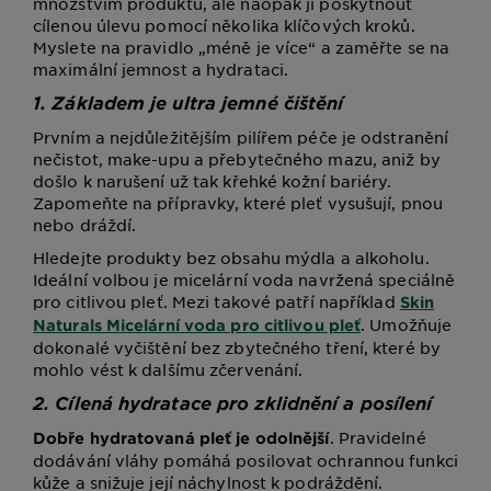
množstvím produktů, ale naopak jí poskytnout
cílenou úlevu pomocí několika klíčových kroků.
Myslete na pravidlo „méně je více“ a zaměřte se na
maximální jemnost a hydrataci.
1. Základem je ultra jemné čištění
Prvním a nejdůležitějším pilířem péče je odstranění
nečistot, make-upu a přebytečného mazu, aniž by
došlo k narušení už tak křehké kožní bariéry.
Zapomeňte na přípravky, které pleť vysušují, pnou
nebo dráždí.
Hledejte produkty bez obsahu mýdla a alkoholu.
Ideální volbou je micelární voda navržená speciálně
pro citlivou pleť. Mezi takové patří například
Skin
. Umožňuje
Naturals Micelární voda pro citlivou pleť
dokonalé vyčištění bez zbytečného tření, které by
mohlo vést k dalšímu zčervenání.
2. Cílená hydratace pro zklidnění a posílení
. Pravidelné
Dobře hydratovaná pleť je odolnější
dodávání vláhy pomáhá posilovat ochrannou funkci
kůže a snižuje její náchylnost k podráždění.