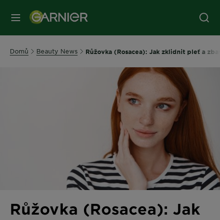
MENU
Domů
Beauty News
Růžovka (Rosacea): Jak zklidnit pleť a zba
Růžovka (Rosacea): Jak