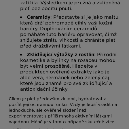
zatížila. Výsledkem je pružná a zklidněná
pleť bez pocitu pnutí.
Ceramidy
: Představte si je jako maltu,
která drží pohromadě cihly vaší kožní
bariéry. Doplňováním ceramidů
pomáháte tuto bariéru opravovat, čímž
snižujete ztrátu vlhkosti a chráníte pleť
před dráždivými látkami.
Zklidňující výtažky z rostlin
: Přírodní
kosmetika a bylinky na rosaceu mohou
být velmi prospěšné. Hledejte v
produktech ověřené extrakty jako je
aloe vera, heřmánek nebo zelený čaj,
které jsou známé pro své zklidňující a
antioxidační účinky.
Cílem je pleť především zklidnit, hydratovat a
posílit její ochrannou funkci. Vždy je lepší vsadit na
jednoduché, ale ověřené složení než
experimentovat s příliš mnoha aktivními látkami
najednou. Méně je v tomto případě skutečně více.