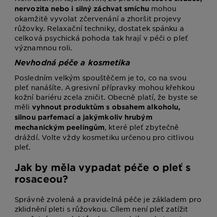
mohou
nervozita nebo i silný záchvat smíchu
okamžitě vyvolat zčervenání a zhoršit projevy
růžovky. Relaxační techniky, dostatek spánku a
celková psychická pohoda tak hrají v péči o pleť
významnou roli.
Nevhodná péče a kosmetika
Posledním velkým spouštěčem je to, co na svou
pleť nanášíte. Agresivní přípravky mohou křehkou
kožní bariéru zcela zničit. Obecně platí, že byste se
měli
vyhnout produktům s obsahem alkoholu,
silnou parfemací a jakýmkoliv hrubým
, které pleť zbytečně
mechanickým peelingům
dráždí. Volte vždy kosmetiku určenou pro citlivou
pleť.
Jak by měla vypadat péče o pleť s
rosaceou?
Správně zvolená a pravidelná péče je základem pro
zklidnění pleti s růžovkou. Cílem není pleť zatížit