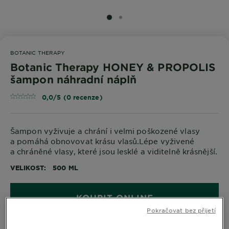
SLIDE 1
SLIDE 2
BOTANIC THERAPY
Botanic Therapy HONEY & PROPOLIS
šampon náhradní náplň
0,0/5 (0 recenze)
Šampon vyživuje a chrání i velmi poškozené vlasy
a pomáhá obnovovat krásu vlasů.Lépe vyživené
a chráněné vlasy, které jsou lesklé a viditelně krásnější.
VELIKOST
500 ML
KOUPIT ONLINE
Pokračovat bez přijetí