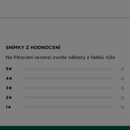
SNÍMKY Z HODNOCENÍ
Na filtrování recenzí zvolte některý z řádků níže
5
★
0
4
★
0
3
★
0
2
★
0
1
★
0