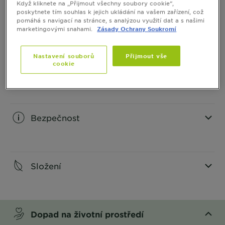
Když kliknete na „Přijmout všechny soubory cookie“,
poskytnete tím souhlas k jejich ukládání na vašem zařízení, což
Informace o produktu
pomáhá s navigací na stránce, s analýzou využití dat a s našimi
marketingovými snahami.
Zásady Ochrany Soukromí
CLOSE SUBPANEL
Nastavení souborů
Přijmout vše
cookie
Jak aplikovat
CLOSE SUBPANEL
Bezpečnost
CLOSE SUBPANEL
Složení
CLOSE SUBPANEL
Dopad na životní prostředí