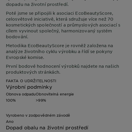
dopadu na životní prostředí.
Poté jsme se připojili k asociaci EcoBeautyScore,
celosvětové iniciativě, která sdružuje více než 70
kosmetických společností a průmyslových asociací s
cílem vyvinout společný, harmonizovaný systém
bodování.
Metodika EcoBeautyScore je rovněž založena na
analýze životního cyklu výrobku a řídí se pokyny
Evropské komise.
První bodové hodnocení výrobků najdete na našich
produktových stránkách.
FAKTA O UDRŽITELNOSTI
Výrobní podmínky
Obnova odpadu
Obnovitelná energie
100%
>99%
Vyrobeno v zodpovědném závodě
Ano
Dopad obalu na životní prostředí