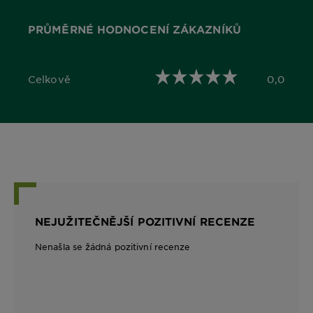
PRŮMĚRNÉ HODNOCENÍ ZÁKAZNÍKŮ
Celkově
0,0
0,0 out of 5 stars
NEJUŽITEČNĚJŠÍ POZITIVNÍ RECENZE
Nenašla se žádná pozitivní recenze