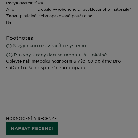
Recyklovatelné¹
0%
Ano
z obalu vyrobeného z recyklovaného materiálu²
Znovu plnitelné nebo opakovaně použitelné
Ne
Footnotes
(1) S výjimkou uzavíracího systému
(2) Pokyny k recyklaci se mohou lišit lokálně
a vše, co děláme pro
Objevte naši metodiku hodnocení
snížení našeho společného dopadu.
HODNOCENÍ A RECENZE
NAPSAT RECENZI