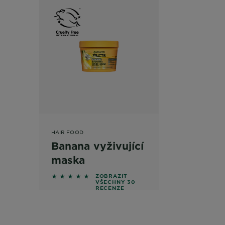
HAIR FOOD
Banana vyživující
maska
5 out of 5 stars based on reviews
ZOBRAZIT
VŠECHNY 30
RECENZE