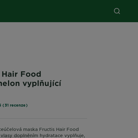
 Hair Food
elon vyplňující
5 (31 recenze)
íceúčelová maska Fructis Hair Food
vlasy doplněním hydratace vyplňuje,