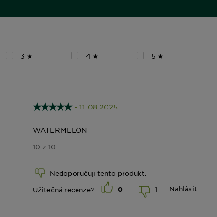
3 ★
4 ★
5 ★
- 11.08.2025
WATERMELON
10 z 10
Nedoporučuji tento produkt.
Nahlásit
1
Užitečná recenze?
0