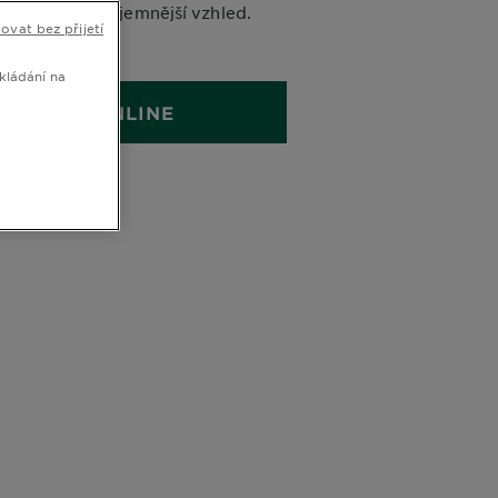
dodává jim objemnější vzhled.
ovat bez přijetí
400 ML
kládání na
KOUPIT ONLINE