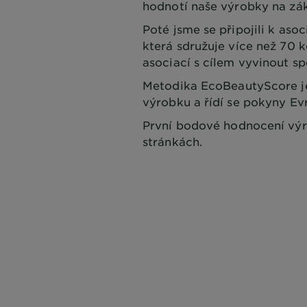
hodnotí naše výrobky na zák
Poté jsme se připojili k aso
která sdružuje více než 70
asociací s cílem vyvinout s
Metodika EcoBeautyScore je
výrobku a řídí se pokyny Ev
První bodové hodnocení výr
stránkách.