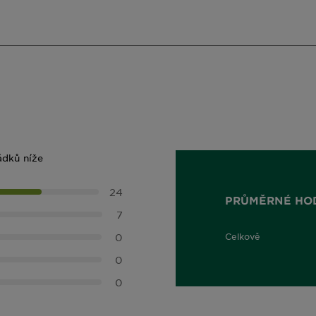
ádků níže
24
PRŮMĚRNÉ HO
7
0
Celkově
5,0 out of 5 stars
0
0