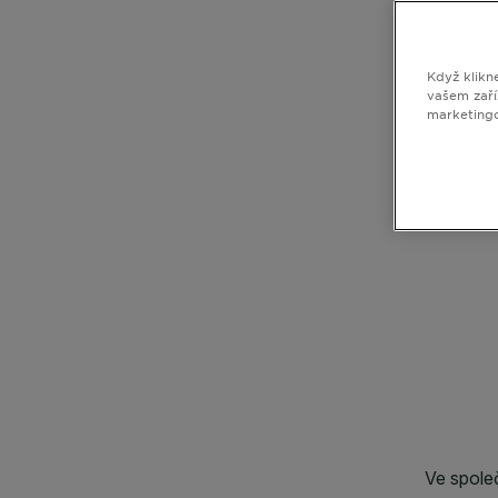
Když klikn
vašem zaří
marketing
CLOSE SUBPANEL
CLOSE SUBPANEL
CLOSE SUBPANEL
CLOSE SUBPANEL
CLOSE SUBPANEL