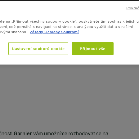
rozčesává a 
Pokrač
VELIKOST
ete na „Přijmout všechny soubory cookie“, poskytnete tím souhlas k jejich u
zení, což pomáhá s navigací na stránce, s analýzou využití dat a s našimi
ovými snahami.
Zásady Ochrany Soukromí
SLIDE 1
SLIDE 2
SLIDE 3
SLIDE 4
SLIDE 5
SLIDE 6
SLIDE 7
Nastavení souborů cookie
Přijmout vše