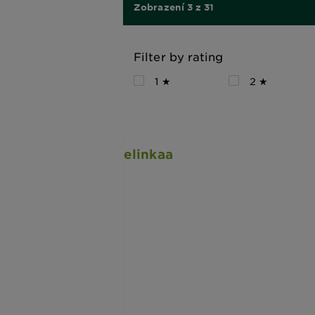
Zobrazení 3 z 31
Filter by rating
1 ★
2 ★
elinkaa