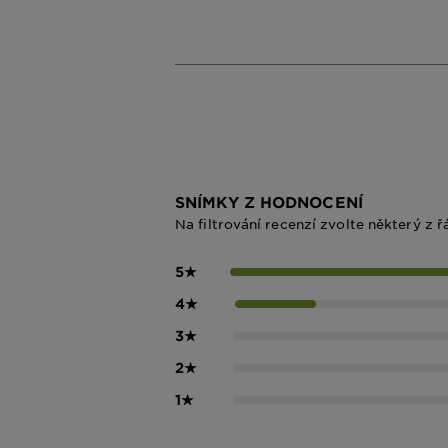
SNÍMKY Z HODNOCENÍ
Na filtrování recenzí zvolte některý z ř
5
★
4
★
3
★
2
★
1
★