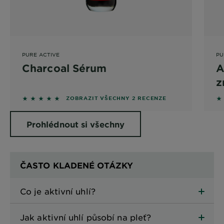
PURE ACTIVE
PU
Charcoal Sérum
A
z
a
5 out of 5 stars based on reviews
4 
ZOBRAZIT VŠECHNY 2 RECENZE
Prohlédnout si všechny
produkty
ČASTO KLADENÉ OTÁZKY
Co je aktivní uhlí?
Jak aktivní uhlí působí na pleť?