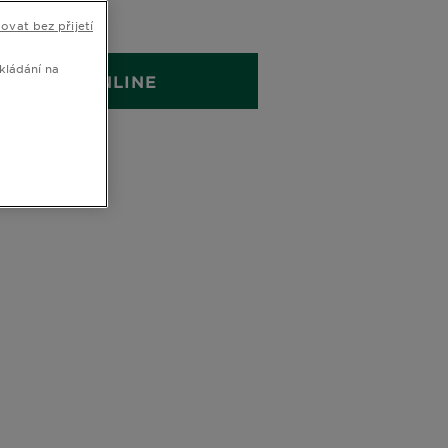
250 ML
ovat bez přijetí
kládání na
KOUPIT ONLINE