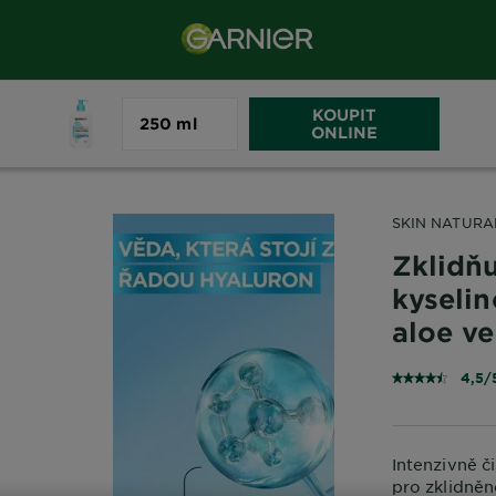
KOUPIT
250 ml
ron
Zklidňující čisticí krém s kyselinou hyaluronovou a aloe vera
ONLINE
SKIN NATURA
Zklidňu
kyseli
aloe ve
4,5/
Intenzivně či
pro zklidněn