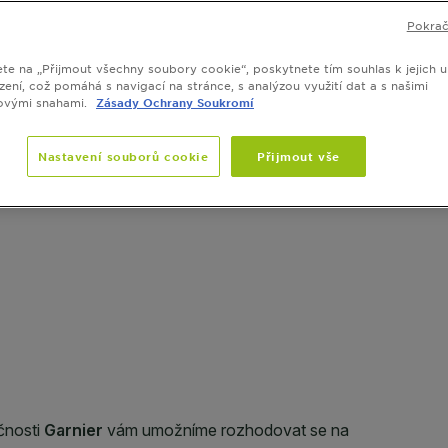
VELIKOST
Pokrač
ete na „Přijmout všechny soubory cookie“, poskytnete tím souhlas k jejich u
zení, což pomáhá s navigací na stránce, s analýzou využití dat a s našimi
ovými snahami.
Zásady Ochrany Soukromí
SLIDE 1
SLIDE 2
SLIDE 3
SLIDE 4
SLIDE 5
SLIDE 6
SLIDE 7
Nastavení souborů cookie
Přijmout vše