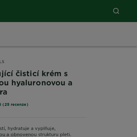
LS
jící čisticí krém s
nou hyaluronovou a
ra
5 (25 recenze)
stí, hydratuje a vyplňuje,
ou a obnovenou strukturu pleti.