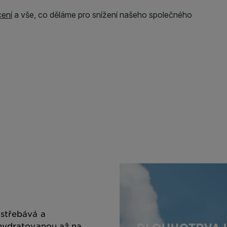
vstřebává a
 hydratovanou až na