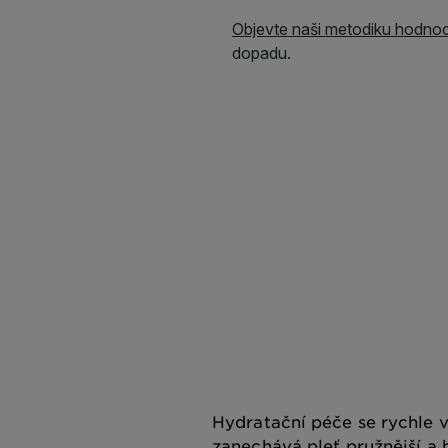
Hydratační péče se rychle 
zanechává pleť pružnější a