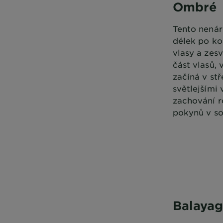
Ombré
Tento nenár
délek po ko
vlasy a zes
část vlasů,
začíná v stř
světlejšími
zachování r
pokynů v so
Balaya