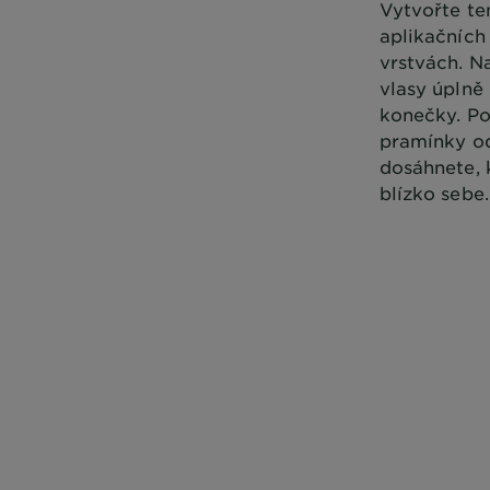
Vytvořte te
aplikačních
vrstvách. N
vlasy úplně
konečky. Po
pramínky od
dosáhnete, 
blízko sebe