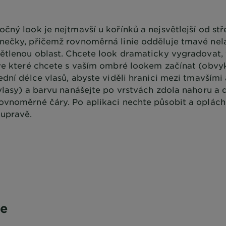
očný look je nejtmavší u kořínků a nejsvětlejší od st
nečky, přičemž rovnoměrná linie odděluje tmavé ne
větlenou oblast. Chcete look dramaticky vygradovat,
 ve které chcete s vaším ombré lookem začínat (obv
ední délce vlasů, abyste viděli hranici mezi tmavšími
 vlasy) a barvu nanášejte po vrstvách zdola nahoru a 
ovnoměrné čáry. Po aplikaci nechte působit a oplác
upravě.
ge