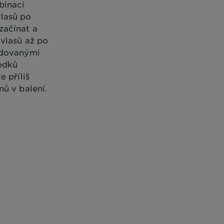
binací
vlasů po
začínat a
 vlasů až po
žadovanými
edků
 příliš
ů v balení.