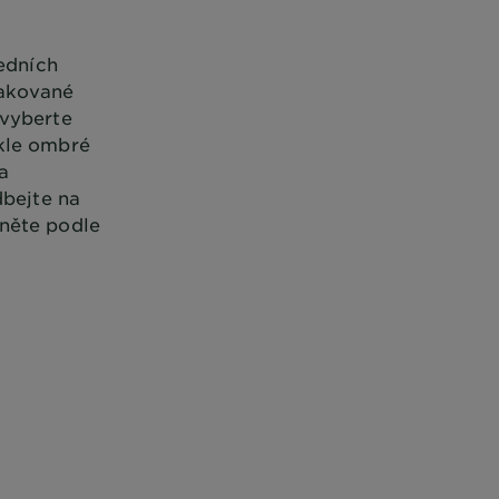
ředních
lakované
 vyberte
ykle ombré
 a
dbejte na
hněte podle