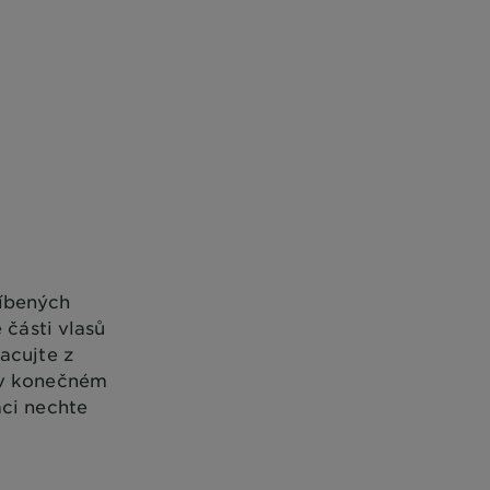
líbených
 části vlasů
acujte z
e v konečném
aci nechte