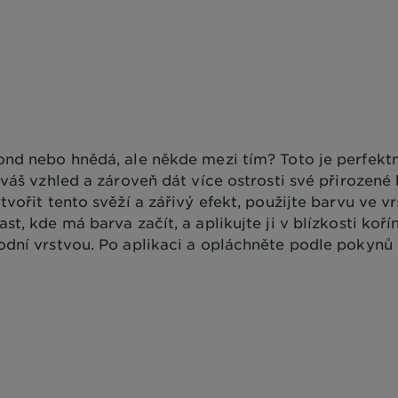
ond nebo hnědá, ale někde mezi tím? Toto je perfektn
 váš vzhled a zároveň dát více ostrosti své přirozené 
tvořit tento svěží a zářivý efekt, použijte barvu ve v
st, kde má barva začít, a aplikujte ji v blízkosti koří
odní vrstvou. Po aplikaci a opláchněte podle pokynů