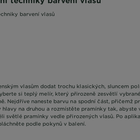
ní techniky barvení vlasů
echniky barvení vlasů
nským vlasům dodat trochu klasických, sluncem po
berte si teplý melír, který přirozeně zesvětlí vybrané
ně. Nejdříve naneste barvu na spodní část, přičemž pr
y hlavy na druhou a rozmístěte pramínky tak, abyst
li světlé pramínky vedle přirozených vlasů. Po aplik
pláchněte podle pokynů v balení.