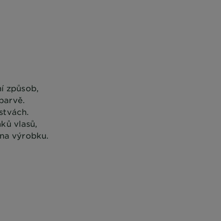
í způsob,
barvě.
rstvách.
nků vlasů,
 na výrobku.