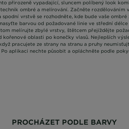
nto přirozeně vypadající, sluncem políbený look kom
 technik ombré a melírování. Začněte rozdělováním 
a spodní vrstvě se rozhodněte, kde bude vaše ombré 
 nasyťte barvou od požadované linie ve střední délce
tom melírujte zbylé vrstvy, štětcem přejíždějte po
 kořenové oblasti po konečky vlasů. Nejlepších výsl
když pracujete ze strany na stranu a pruhy neumisťujte
. Po aplikaci nechte působit a opláchněte podle pokyn
PROCHÁZET PODLE BARVY