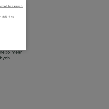
ovat bez přijetí
kládání na
formace o
 nebo melír
chých