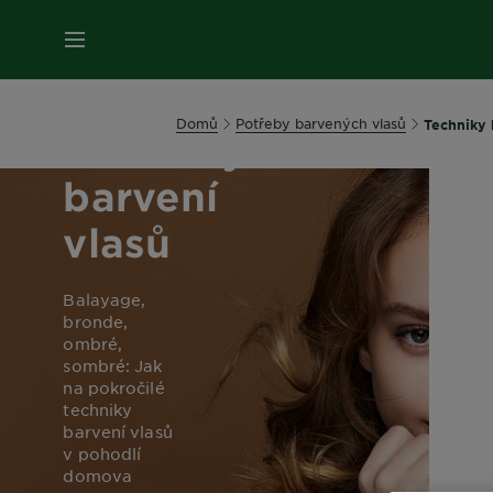
MENU
Domů
Potřeby barvených vlasů
Techniky 
Techniky
barvení
vlasů
Balayage,
bronde,
ombré,
sombré: Jak
na pokročilé
techniky
barvení vlasů
v pohodlí
domova