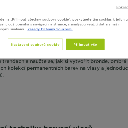
Pokrač
ete na „Přijmout všechny soubory cookie“, poskytnete tím souhlas k jejich u
zení, což pomáhá s navigací na stránce, s analýzou využití dat a s našimi
ovými snahami.
Zásady Ochrany Soukromí
 trendy barvu vlasů
Nastavení souborů cookie
Přijmout vše
e na dobrodružství s barvou vašich vlasů! Získejte in
h trendech a naučte se, jak si vytvořit bronde, ombré
ch kolekcí permanentních barev na vlasy a jednodu
ů.