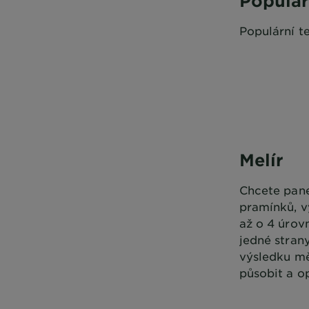
Populár
Populární t
Melír
Chcete pane
pramínků, vy
až o 4 úrov
jedné stran
výsledku mě
působit a o