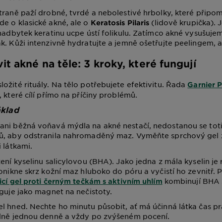
traně paží drobné, tvrdé a nebolestivé hrbolky, které připomí
e o klasické akné, ale o
(lidově krupička). 
Keratosis Pilaris
 nadbytek keratinu ucpe ústí folikulu. Zatímco akné vysušuj
k. Kůži intenzivně hydratujte a jemně ošetřujte peelingem, a
it akné na těle: 3 kroky, které fungují
ožité rituály. Na tělo potřebujete efektivitu. Řada
Garnier P
 které cílí přímo na příčiny problémů.
áklad
ani běžná voňavá mýdla na akné nestačí, nedostanou se tot
ů, aby odstranila nahromaděný maz. Vyměňte sprchový gel
 látkami.
žení kyselinu salicylovou (BHA). Jako jedna z mála kyselin je
ronikne skrz kožní maz hluboko do póru a vyčistí ho zevnitř. 
kombinují BHA 
ticí gel proti černým tečkám s aktivním uhlím
nguje jako magnet na nečistoty.
l hned. Nechte ho minutu působit, ať má účinná látka čas p
álně jednou denně a vždy po zvýšeném pocení.