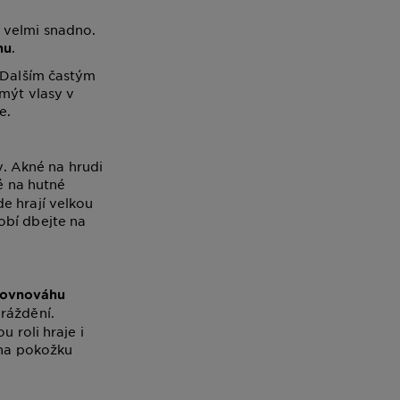
 velmi snadno.
.
nu
. Dalším častým
 mýt vlasy v
e.
y. Akné na hrudi
ké na hutné
e hrají velkou
obí dbejte na
rovnováhu
dráždění.
 roli hraje i
 na pokožku