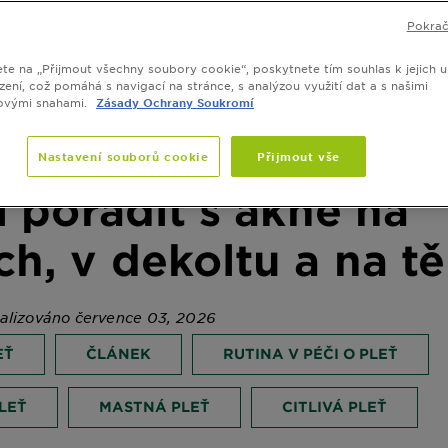
Pokrač
ete na „Přijmout všechny soubory cookie“, poskytnete tím souhlas k jejich u
zení, což pomáhá s navigací na stránce, s analýzou využití dat a s našimi
ovými snahami.
Zásady Ochrany Soukromí
Nastavení souborů cookie
Přijmout vše
i poradit s akné na
h, v dekoltu a na tě
alizováno července 03, 2026
EŤ
ČLÁNEK
RUTINA V PÉČI O PLEŤ
ŠENÁ PLEŤ
MASTNÁ PLEŤ
CITLIVÁ PLEŤ