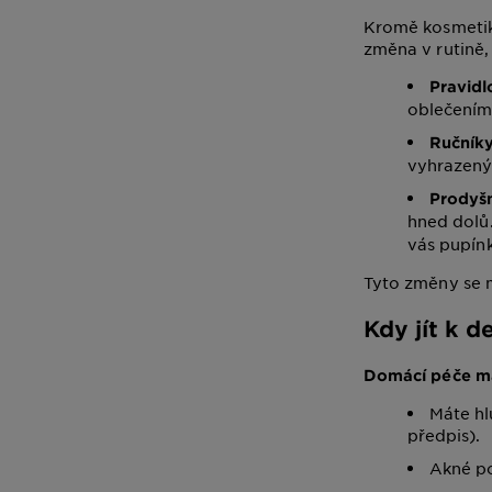
Kromě kosmetiky
změna v rutině,
Pravidl
oblečením
Ručníky
vyhrazený 
Prodyšn
hned dolů
vás pupínk
Tyto změny se m
Kdy jít k 
Domácí péče má
Máte hl
předpis).
Akné po