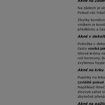
Akné na záde
Na zádech je ob
Pokud vás tráp
Zbytky kondicio
viníkem je komb
předklonu a čas
Akné v dekolt
Pokožka v dekolt
často
vzniká ja
tělové krémy ne
roli hormony. B
zvýšenou hygie
Akné na krku
Pupínky na krk
(zvláště pokud 
Například límečk
zlozvyk sahat s
zbytečně přenáš
Akné na pažíc