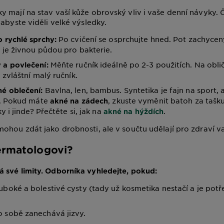
 mají na stav vaší kůže obrovský vliv i vaše denní návyky. 
 abyste viděli velké výsledky.
Po cvičení se osprchujte hned. Pot zachyce
o rychlé sprchy:
 je živnou půdou pro bakterie.
Měňte ručník ideálně po 2-3 použitích. Na obli
 a povlečení:
zvláštní malý ručník.
Bavlna, len, bambus. Syntetika je fajn na sport,
é oblečení:
. Pokud máte
, zkuste vyměnit batoh za tašku
akné na zádech
y i jinde? Přečtěte si, jak na
.
akné na hýždích
ohou zdát jako drobnosti, ale v součtu udělají pro zdraví v
dermatologovi?
 své limity. Odborníka vyhledejte, pokud:
uboké a bolestivé cysty (tady už kosmetika nestačí a je pot
 sobě zanechává jizvy.