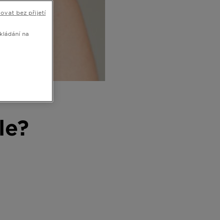
ovat bez přijetí
kládání na
le?