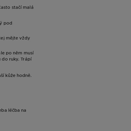
Často stačí malá
ný pod
čej mějte vždy
 ale po něm musí
 do ruky. Trápí
aší kůže hodně.
řeba léčba na