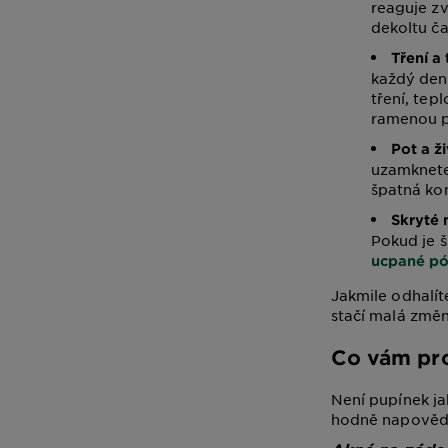
reaguje zv
dekoltu ča
Tření a
každý den 
tření, tep
ramenou p
Pot a ži
uzamknete
špatná ko
Skryté 
Pokud je š
ucpané pó
Jakmile odhalít
stačí malá změn
Co vám pro
Není pupínek ja
hodně napovědě