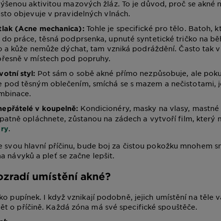
ýšenou aktivitou mazových žláz. To je důvod, proč se akné 
sto objevuje v pravidelných vlnách.
Tohle je specifické pro tělo. Batoh, k
 tlak (Acne mechanica):
do práce, těsná podprsenka, upnuté syntetické tričko na bě
lo a kůže nemůže dýchat, tam vzniká podráždění. Často tak 
řesně v místech pod popruhy.
Pot sám o sobě akné přímo nezpůsobuje, ale pok
votní styl:
 pod těsným oblečením, smíchá se s mazem a nečistotami, j
mbinace.
Kondicionéry, masky na vlasy, mastné 
nepřátelé v koupelně:
patně opláchnete, zůstanou na zádech a vytvoří film, který
.
ry
e svou hlavní příčinu, bude boj za čistou pokožku mnohem sn
a návyků a pleť se začne lepšit.
zradí umístění akné?
ko pupínek. I když vznikají podobně, jejich umístění na těle
t o příčině. Každá zóna má své specifické spouštěče.