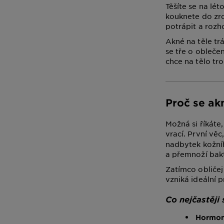
Těšíte se na lét
kouknete do zrc
potrápit a rozh
Akné na těle trá
se tře o obleče
chce na tělo tro
Proč se akn
Možná si říkáte
vrací. První věc
nadbytek kožní
a přemnoží bak
Zatímco obličej
vzniká ideální p
Co nejčastěji
Hormon