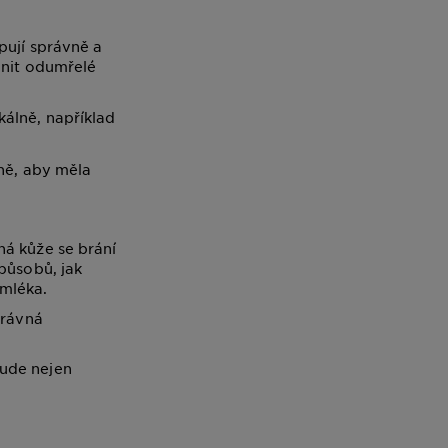
pují správně a
anit odumřelé
kálně, například
dně, aby měla
ná kůže se brání
působů, jak
 mléka.
právná
bude nejen