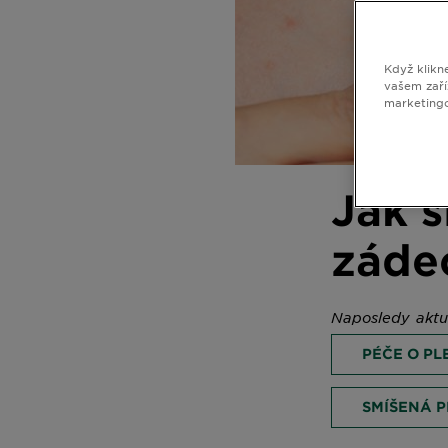
Když klikn
vašem zaří
marketing
Jak s
zádec
Naposledy aktu
PÉČE O PL
SMÍ