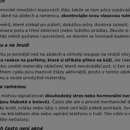
ch
rovské množství mazových žláz, takže se tam póry ucpávají
í akné na zádech a ramenou,
zkontrolujte svou vlasovou ruti
nérů, které stékají po páteři, dokážou póry doslova zalepit
inace potu a tření oblečení (nebo ložního prádla). Zkuste si
těji měnit pyžamo i povlečení, ve kterém se hromadí bakteri
u a na hrudi
u je jemnější než na zádech a citlivěji reaguje na vnější vliv
, ale ta
ko reakce na parfémy, které si stříkáte přímo na kůži
bo umělé materiály oblečení, které neodvádějí pot. U žen zd
ěhem cyklu jsou mazové žlázy aktivnější, proto v tomto obd
nu a noste prodyšné materiály.
 a ramenou
u mohou signalizovat
dlouhodobý stres nebo hormonální ne
. Často jde ale o prosté mechanické 
jsou hluboké a bolavé)
y košil, roláky nebo šály v zimě umí kůži pěkně potrápit. Svou
i na krk během dne nebo opírání telefonu o tvář. Tím vším si
íte nečistoty.
h často není akné