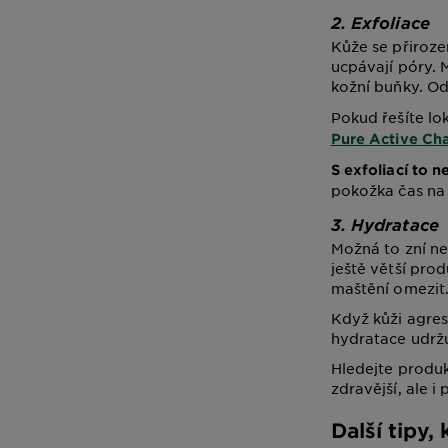
2. Exfoliace
Kůže se přiroze
ucpávají póry. 
kožní buňky. O
Pokud řešíte lo
Pure Active Ch
S exfoliací to 
pokožka čas na 
3. Hydratace
Možná to zní ne
ještě větší pro
maštění omezit.
Když kůži agres
hydratace udržu
Hledejte produ
zdravější, ale 
Další tipy