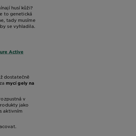
nají husí kůži?
Je to genetická
eme, tady musíme
by se vyhladila.
ure Active
iž dostatečně
 za
mycí gely na
 rozpustná v
Produkty jako
s aktivním
racovat.