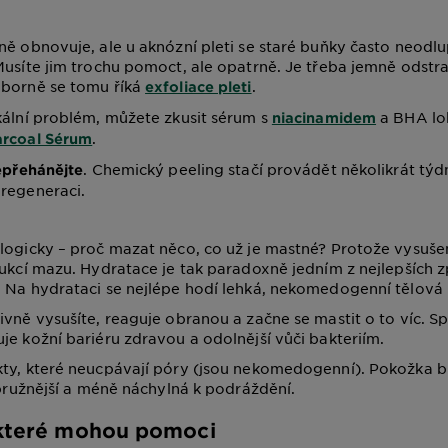
ně obnovuje, ale u aknózní pleti se staré buňky často neodlu
Musíte jim trochu pomoct, ale opatrně. Je třeba jemně odstr
dborně se tomu říká
.
exfoliace pleti
kální problém, můžete zkusit sérum s
a BHA lo
niacinamidem
.
arcoal Sérum
. Chemický peeling stačí provádět několikrát tý
nepřehánějte
regeneraci.
logicky – proč mazat něco, co už je mastné? Protože vysuše
dukcí mazu. Hydratace je tak paradoxně jedním z nejlepších z
 Na hydrataci se nejlépe hodí lehká, nekomedogenní tělová
ivně vysušíte, reaguje obranou a začne se mastit o to víc. S
je kožní bariéru zdravou a odolnější vůči bakteriím.
kty, které neucpávají póry (jsou nekomedogenní). Pokožka 
i pružnější a méně náchylná k podráždění.
, které mohou pomoci