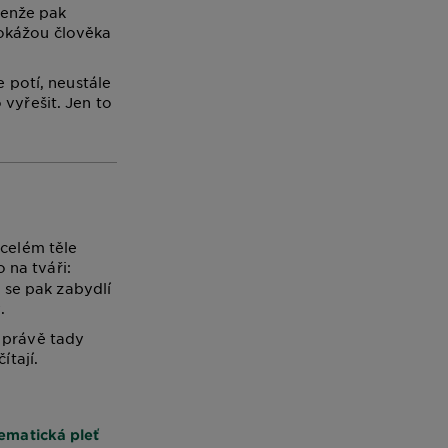
 Jenže pak
dokážou člověka
e potí, neustále
 vyřešit. Jen to
 celém těle
o na tváři:
se pak zabydlí
.
A právě tady
ítají.
ematická pleť