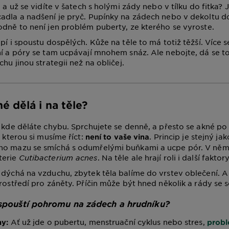
o a už se vidíte v šatech s holými zády nebo v tílku do fitka?
adla a nadšení je pryč. Pupínky na zádech nebo v dekoltu 
odně to není jen problém puberty, ze kterého se vyroste.
pí i spoustu dospělých. Kůže na těle to má totiž těžší. Více s
ní a póry se tam ucpávají mnohem snáz. Ale nebojte, dá se to
chu jinou strategii než na obličej.
é dělá i na těle?
, kde děláte chybu. Sprchujete se denně, a přesto se akné po
, kterou si musíme říct:
. Princip je stejný jak
není to vaše vina
ho mazu se smíchá s odumřelými buňkami a ucpe pór. V něm 
terie
Cutibacterium acnes
. Na těle ale hrají roli i další faktory
 dýchá na vzduchu, zbytek těla balíme do vrstev oblečení. 
rostředí pro záněty. Příčin může být hned několik a rády se sč
 spouští pohromu na zádech a hrudníku?
Ať už jde o pubertu, menstruační cyklus nebo stres,
y:
probl