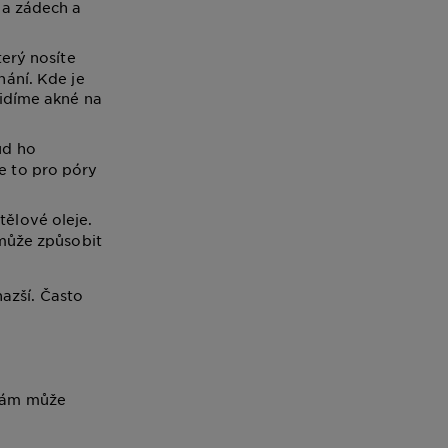
na zádech a
terý nosíte
hání. Kde je
vidíme akné na
ud ho
e to pro póry
tělové oleje.
 může způsobit
azší. Často
 vám může