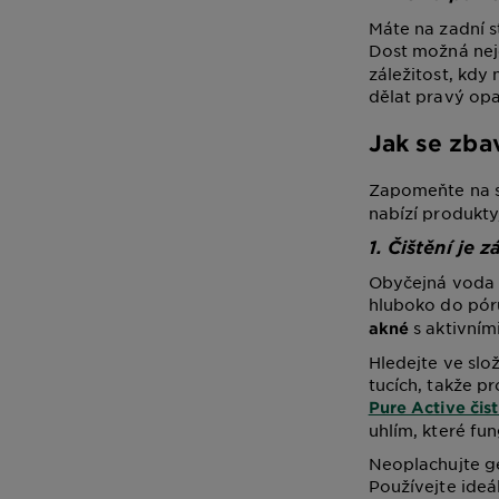
Máte na zadní s
Dost možná nejd
záležitost, kdy
dělat pravý opa
Jak se zbav
Zapomeňte na sl
nabízí produkty,
1. Čištění je z
Obyčejná voda 
hluboko do pór
s aktivními
akné
Hledejte ve slo
tucích, takže p
Pure Active čis
uhlím, které fu
Neoplachujte ge
Používejte ide